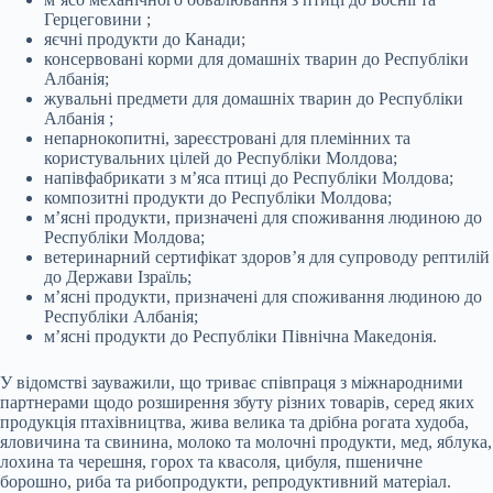
Герцеговини ;
яєчні продукти до Канади;
консервовані корми для домашніх тварин до Республіки
Албанія;
жувальні предмети для домашніх тварин до Республіки
Албанія ;
непарнокопитні, зареєстровані для племінних та
користувальних цілей до Республіки Молдова;
напівфабрикати з м’яса птиці до Республіки Молдова;
композитні продукти до Республіки Молдова;
м’ясні продукти, призначені для споживання людиною до
Республіки Молдова;
ветеринарний сертифікат здоров’я для супроводу рептилій
до Держави Ізраїль;
м’ясні продукти, призначені для споживання людиною до
Республіки Албанія;
м’ясні продукти до Республіки Північна Македонія.
У відомстві зауважили, що триває співпраця з міжнародними
партнерами щодо розширення збуту різних товарів, серед яких
продукція птахівництва, жива велика та дрібна рогата худоба,
яловичина та свинина, молоко та молочні продукти, мед, яблука,
лохина та черешня, горох та квасоля, цибуля, пшеничне
борошно, риба та рибопродукти, репродуктивний матеріал.