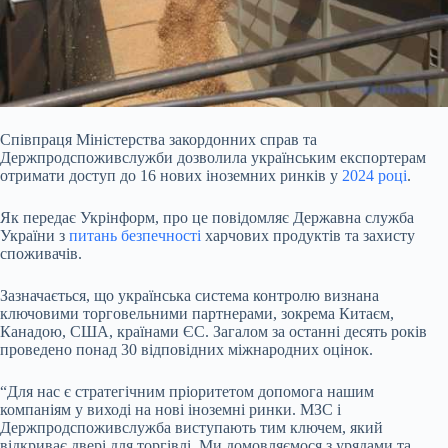
Співпраця Міністерства закордонних справ та
Держпродспоживслужби дозволила українським експортерам
отримати доступ до 16 нових іноземних ринків у
2024 році
.
Як передає Укрінформ, про це повідомляє Державна служба
України з
питань безпечності
харчових продуктів та захисту
споживачів.
Зазначається, що українська система контролю визнана
ключовими торговельними партнерами, зокрема Китаєм,
Канадою, США, країнами ЄС. Загалом за останні десять років
проведено понад 30 відповідних міжнародних оцінок.
“Для нас є стратегічним пріоритетом допомога нашим
компаніям у виході на нові іноземні ринки. МЗС і
Держпродспоживслужба виступають тим ключем, який
відкриває двері для торгівлі. Ми домовляємося з урядами та