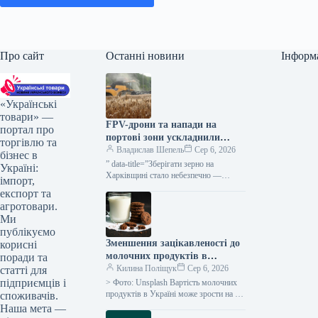
Про сайт
Останні новини
Інформ
«Українські
товари» —
FPV-дрони та напади на
портал про
портові зони ускладнили
торгівлю та
діяльність сільгоспвиробників
Владислав Шепель
Сер 6, 2026
бізнес в
Харківської області —
” data-title=”Зберігати зерно на
Україні:
КУРКУЛЬ
Харківщині стало небезпечно —
імпорт,
фермер” data-
експорт та
url=”https://kurkul.com/news/41851-
агротовари.
zberigati-zerno-na-harkivschini-stalo-
Ми
nebezpechno–fermer”> Зберігати
публікуємо
врожай на Харківщині стало
Зменшення зацікавленості до
корисні
ризиковано — аграрій 5 серпня…
молочних продуктів в
поради та
Україні, восени ймовірне
Килина Поліщук
Сер 6, 2026
статті для
підвищення вартості на 5-
підприємців і
> Фото: Unsplash Вартість молочних
10% – АВМ
продуктів в Україні може зрости на 5-
споживачів.
10% до кінця літнього періоду та
Наша мета —
протягом осінньо-зимових місяців,…