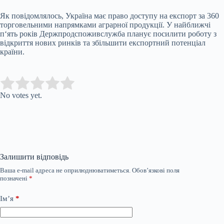
Як повідомлялось, Україна має право доступу на експорт за 360
торговельними напрямками аграрної продукції. У найближчі
п‘ять років Держпродспоживслужба планує посилити роботу з
відкриття нових ринків та збільшити експортний потенціал
країни.
Submit Rating
Rate this item:
No votes yet.
Залишити відповідь
Ваша e-mail адреса не оприлюднюватиметься.
Обов’язкові поля
позначені
*
Ім’я
*