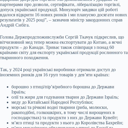
партнерами про дозволи, сертифікати, лібералізацію торгівлі,
допуск української продукції. Минулоріч завдяки цій роботі
вдалося відкрити 16 нових ринків і ми плануємо досягати нових
результатів у 2025 році”, – зазначив міністр закордонних справ
Андрій Сибіга.
Голова Держпродспоживслужби Сергій Ткачук підкреслив, що
вітчизняний мед тепер можна експортувати до Китаю, а яєчні
продукти – до Канади. Триває також співпраця з понад 60
країнами світу для експорту української продукції рослинного та
тваринного походження.
Так, у 2024 році українські виробники отримали доступ до
іноземних ринків для 16 груп товарів у дев’яти країнах:
борошно з птиці/пір’я/рибного борошна до Держави
Ізраїль;
олії та жири для годування тварин до Держави Ізраїль;
меду до Китайської Народної Республіки;
морські та річкові водні тварини (риба, молюски,
ракоподібні, голкошкірих, в тому числі вирощених в
господарствах) та продукти з них до Держави Кувейт;
м’ясо птиці та продукти з нього до Королівства Бахрейн;
м’ясо механічного обвалювання з птиці до Боснії та