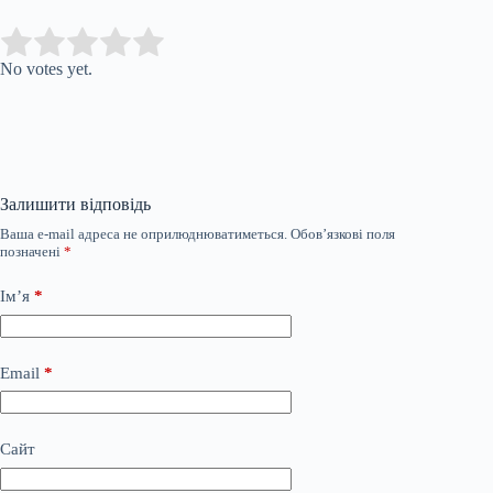
Submit Rating
Rate this item:
No votes yet.
Залишити відповідь
Ваша e-mail адреса не оприлюднюватиметься.
Обов’язкові поля
позначені
*
Ім’я
*
Email
*
Сайт