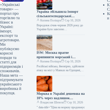
С
«Українські
К
товари» —
С
Україна збільшила імпорт
портал про
К
сільськогосподарської
торгівлю та
и
продукції на 8% – ІАЕ
Килина Поліщук
Сер 10, 2026
бізнес в
Впродовж січня-червня 2026 року до
Україні:
України було завезено
імпорт,
сільськогосподарську продукцію на
експорт та
суму 4,704 млрд доларів США, що на
агротовари.
8% перевищує…
Ми
публікуємо
ISW: Москва прагне
корисні
припинити морський і
поради та
сухопутний експорт України.
Килина Поліщук
Сер 10, 2026
статті для
підприємців і
Російські війська, ймовірно, здійснили
атаку на міст у Маяках на Одещині,
споживачів.
щоб перешкодити експорту
Наша мета —
українського зерна та іншої продукції
підтримувати
через…
українського
виробника й
покупця.
Морква в Україні дешевша на
10% через надлишок
постачання — КУРКУЛЬ
Владислав Шепель
Сер 10, 2026
” data-title=”Ціна на моркву продовжує