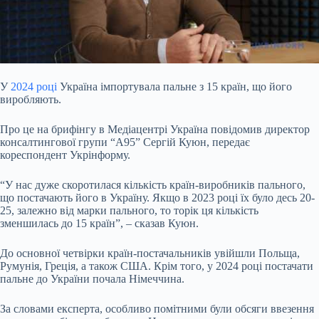
У
2024 році
Україна імпортувала пальне з 15 країн, що його
виробляють.
Про це на брифінгу в Медіацентрі Україна повідомив директор
консалтингової групи “А95” Сергій Куюн, передає
кореспондент Укрінформу.
“У нас дуже скоротилася кількість країн-виробників пального,
що постачають його в Україну. Якщо в 2023 році їх було десь 20-
25, залежно від марки пального, то торік ця кількість
зменшилась до 15 країн”, – сказав Куюн.
До основної четвірки країн-постачальників увійшли
Польща,
Румунія, Греція, а також США. Крім того, у 2024 році постачати
пальне до України почала Німеччина.
За словами експерта, особливо помітними були обсяги ввезення