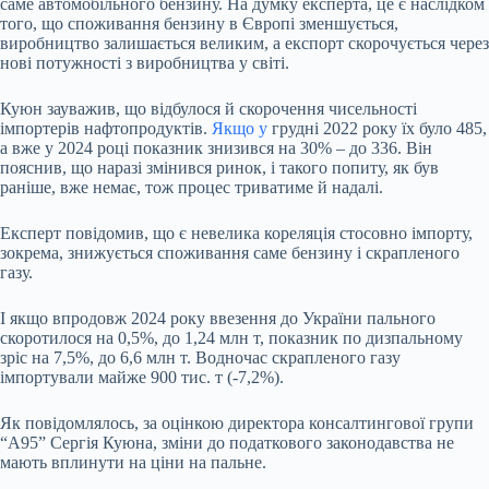
саме автомобільного бензину. На думку експерта, це є наслідком
того, що споживання бензину в Європі зменшується,
виробництво залишається великим, а експорт скорочується через
нові потужності з виробництва у світі.
Куюн зауважив, що відбулося й скорочення чисельності
імпортерів нафтопродуктів.
Якщо у
грудні 2022 року їх було 485,
а вже у 2024 році показник знизився на 30% – до 336. Він
пояснив, що наразі змінився ринок, і такого попиту, як був
раніше, вже немає, тож процес триватиме й надалі.
Експерт повідомив, що є невелика кореляція стосовно імпорту,
зокрема, знижується споживання саме бензину і скрапленого
газу.
І якщо впродовж 2024 року ввезення до України пального
скоротилося на 0,5%, до 1,24 млн т, показник по дизпальному
зріс на 7,5%, до 6,6 млн т. Водночас скрапленого газу
імпортували майже 900 тис. т (-7,2%).
Як повідомлялось, за оцінкою директора консалтингової групи
“А95” Сергія Куюна, зміни до податкового законодавства не
мають вплинути на ціни на пальне.