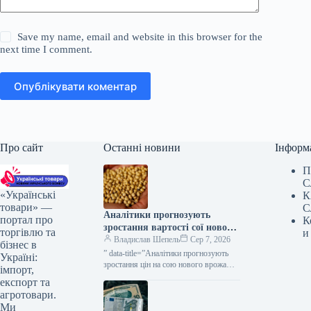
Save my name, email and website in this browser for the
next time I comment.
Опублікувати коментар
Про сайт
Останні новини
Інформ
П
С
«Українські
К
товари» —
С
Аналітики прогнозують
портал про
К
зростання вартості сої нового
торгівлю та
и
врожаю до 20–22 тисяч
Владислав Шепель
Сер 7, 2026
бізнес в
гривень за тонну — КУРКУЛЬ
” data-title=”Аналітики прогнозують
Україні:
зростання цін на сою нового врожаю у
імпорт,
другій половині сезону” data-
експорт та
url=”https://kurkul.com/news/41871-
агротовари.
analitiki-prognozuyut-zrostannya-tsin-na-
Ми
soyu-novogo-vrojayu-u-drugiy-polovini-