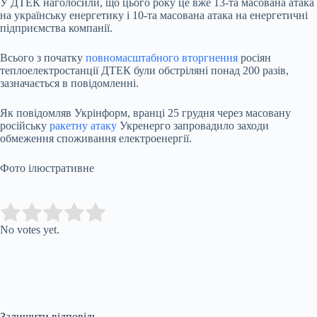
У ДТЕК наголосили, що цього року це вже 13-та масована атака
на українську енергетику і 10-та масована атака на енергетичні
підприємства компанії.
Всього з початку
повномасштабного вторгнення
росіян
теплоелектростанції ДТЕК були обстріляні понад 200 разів,
зазначається в повідомленні.
Як повідомляв Укрінформ, вранці 25 грудня через масовану
російську
ракетну атаку
Укренерго запровадило заходи
обмеження споживання електроенергії.
Фото ілюстративне
Submit Rating
Rate this item:
No votes yet.
Залишити відповідь