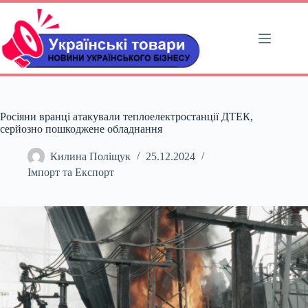
Перейти
до
вмісту
Росіяни вранці атакували теплоелектростанції ДТЕК,
серйозно пошкоджене обладнання
Килина Поліщук
25.12.2024
Імпорт та Експорт