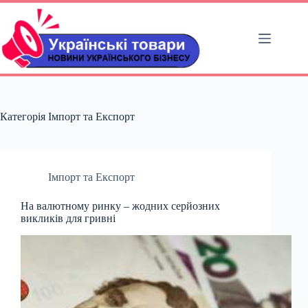
Перейти
до
вмісту
Категорія
Імпорт та Експорт
Імпорт та Експорт
На валютному ринку – жодних серйозних
викликів для гривні