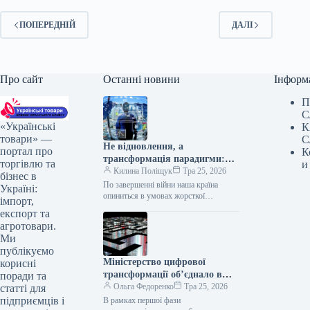
ПОПЕРЕДНІЙ
ДАЛІ
Про сайт
Останні новини
Інформ
П
С
«Українські
К
товари» —
С
Не відновлення, а
портал про
К
трансформація парадигми:
торгівлю та
и
якою має стати економіка
Килина Поліщук
Тра 25, 2026
бізнес в
України після війни
По завершенні війни наша країна
Україні:
опиниться в умовах жорсткої
імпорт,
конкуренції – за інвестиції, технології,
експорт та
виробництва і людей Дискусія щодо
агротовари.
повоєнної…
Ми
публікуємо
Міністерство цифрової
корисні
трансформації об’єднало в
поради та
єдиний реєстр більше 270
Ольга Федоренко
Тра 25, 2026
статті для
тисяч цифрових послуг
підприємців і
В рамках першої фази