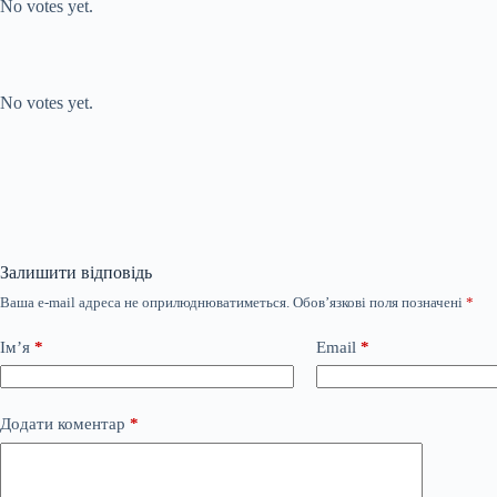
No votes yet.
Submit Rating
Rate this item:
No votes yet.
Залишити відповідь
Ваша e-mail адреса не оприлюднюватиметься.
Обов’язкові поля позначені
*
Ім’я
*
Email
*
Додати коментар
*