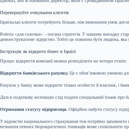
адвокат, або ж найманий директор, який є громадянином Ізраїлю
Перевершуйте очікування клієнтів
Ізраїльські клієнти потребують більше, ніж виконання умов дого
Робота «для галочки» – погана стратегія. У нашому випадку ста
демонструватиме лідерство. Тобто це повинна бути людина, яка 
Інструкція: як відкрити бізнес в Ізраїлі
Процес відкриття компанії можна розподілити на чотири етапи:
Відкриття банківського рахунку.
Це є обовʼязковою умовою для
Рахунок у банку може відкрити тільки особисто її власник, і банк
Далі в податкову інспекцію слід подати спеціальний бланк про ба
Отримання статусу підприємця.
Офіційно набути статусу підпр
У відомстві національного страхування теж потрібно заповнити н
незнання певних бюрократичних тонкощів може сповільнити пр