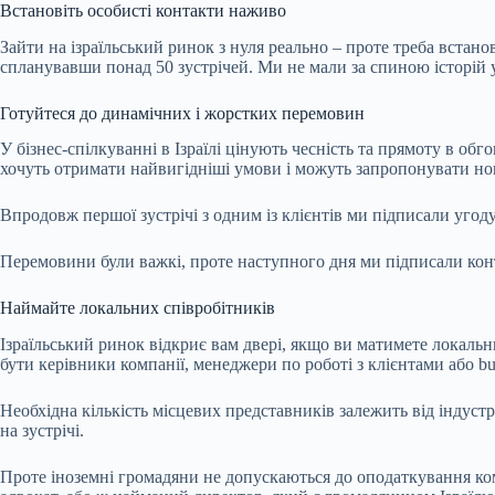
Встановіть особисті контакти наживо
Зайти на ізраїльський ринок з нуля реально – проте треба встан
спланувавши понад 50 зустрічей. Ми не мали за спиною історій у
Готуйтеся до динамічних і жорстких перемовин
У бізнес-спілкуванні в Ізраїлі цінують чесність та прямоту в об
хочуть отримати найвигідніші умови і можуть запропонувати нов
Впродовж першої зустрічі з одним із клієнтів ми підписали угод
Перемовини були важкі, проте наступного дня ми підписали контр
Наймайте локальних співробітників
Ізраїльський ринок відкриє вам двері, якщо ви матимете локальн
бути керівники компанії, менеджери по роботі з клієнтами або bu
Необхідна кількість місцевих представників залежить від індустр
на зустрічі.
Проте іноземні громадяни не допускаються до оподаткування комп