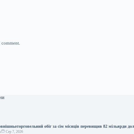
 I comment.
ни
овнішньоторговельний обіг за сім місяців перевищив 82 мільярди до
к
Сер 7, 2026