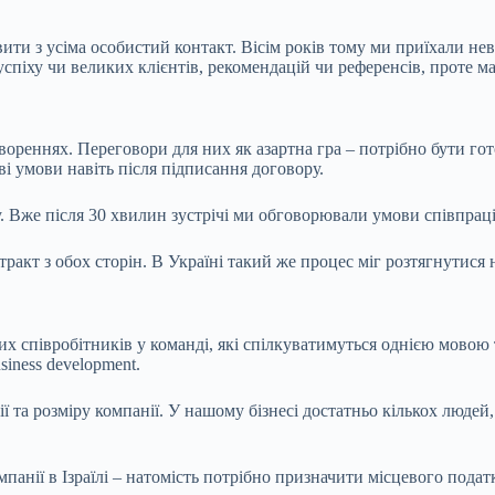
овити з усіма особистий контакт. Вісім років тому ми приїхали н
спіху чи великих клієнтів, рекомендацій чи референсів, проте м
говореннях. Переговори для них як азартна гра – потрібно бути го
і умови навіть після підписання договору.
у. Вже після 30 хвилин зустрічі ми обговорювали умови співпраці
акт з обох сторін. В Україні такий же процес міг розтягнутися н
их співробітників у команді, які спілкуватимуться однією мовою 
siness development.
ії та розміру компанії. У нашому бізнесі достатньо кількох люде
анії в Ізраїлі – натомість потрібно призначити місцевого подат