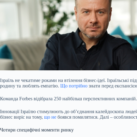
Ізраїль не чекатиме роками на втілення бізнес-ідеї. Ізраїльськ
родину та люблять емпатію.
Що потрібно
знати перед експансією
Команда Forbes відібрала 250 найбільш перспективних компаній
Інновації Ізраїлю стимулюють до обʼєднання калейдоскопа людей 
бізнес виріс на тому,
що не
боявся помилятися. Далі – особливості
Чотири специфічні моменти ринку