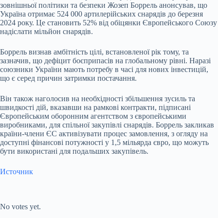
зовнішньої політики та безпеки Жозеп Боррель анонсував, що
Україна отримає 524 000 артилерійських снарядів до березня
2024 року. Це становить 52% від обіцянки Європейського Союзу
надіслати мільйон снарядів.
Боррель визнав амбітність цілі, встановленої рік тому, та
зазначив, що дефіцит боєприпасів на глобальному рівні. Наразі
союзники України мають потребу в часі для нових інвестицій,
що є серед причин затримки постачання.
Він також наголосив на необхідності збільшення зусиль та
швидкості дій, вказавши на рамкові контракти, підписані
Європейським оборонним агентством з європейськими
виробниками, для спільної закупівлі снарядів. Боррель закликав
країни-члени ЄС активізувати процес замовлення, з огляду на
доступні фінансові потужності у 1,5 мільярда євро, що можуть
бути використані для подальших закупівель.
Источник
Submit Rating
Rate this item:
No votes yet.