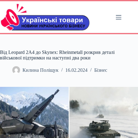
Перейти
до
вмісту
Від Leopard 2A4 до Skynex: Rheinmetall розкрив деталі
військової підтримки на наступні два роки
Килина Поліщук
16.02.2024
Бізнес