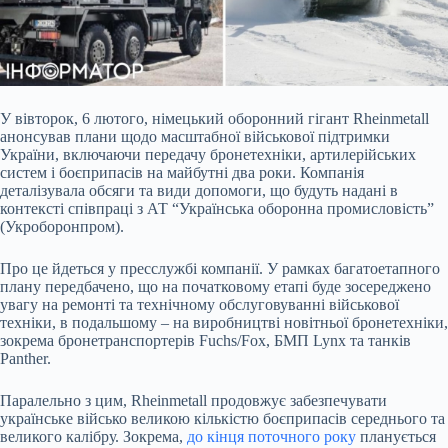
У вівторок, 6 лютого, німецький оборонний гігант Rheinmetall
анонсував плани щодо масштабної військової підтримки
України, включаючи передачу бронетехніки,
артилерійських
систем і боєприпасів на майбутні два роки. Компанія
деталізувала обсяги та види допомоги, що будуть надані в
контексті співпраці з АТ “Українська оборонна промисловість”
(Укроборонпром).
Про це йдеться у пресслужбі компанії. У рамках багатоетапного
плану передбачено, що на початковому етапі буде зосереджено
увагу на ремонті та технічному обслуговуванні військової
техніки, в подальшому – на виробництві новітньої бронетехніки,
зокрема бронетранспортерів Fuchs/Fox, БМП Lynx та танків
Panther.
Паралельно з цим, Rheinmetall продовжує забезпечувати
українське військо великою кількістю боєприпасів середнього та
великого калібру. Зокрема,
до кінця
поточного року
планується