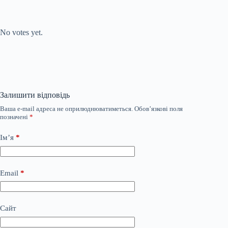
Submit Rating
Rate this item:
No votes yet.
Залишити відповідь
Ваша e-mail адреса не оприлюднюватиметься.
Обов’язкові поля
позначені
*
Ім’я
*
Email
*
Сайт