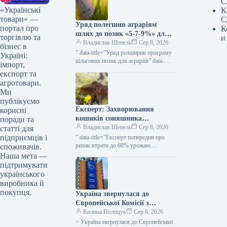
С
«Українські
К
товари» —
С
Уряд полегшив аграріям
портал про
К
шлях до позик «5-7-9%» для
торгівлю та
и
весняних посівних робіт та
Владислав Шепель
Сер 8, 2026
бізнес в
виробничих завдань —
” data-title=”Уряд розширив програму
Україні:
КУРКУЛЬ
пільгових позик для аграріїв” data-
імпорт,
url=”https://kurkul.com/news/41873-
експорт та
uryad-rozshiriv-programu-dostupnih-
агротовари.
kreditiv-dlya-fermeriv”> Уряд
Ми
розширив програму пільгових позик
публікуємо
для аграріїв 8 серпня 2026 53…
Експерт: Захворювання
корисні
кошиків соняшника
поради та
загрожують втратою до 60%
Владислав Шепель
Сер 8, 2026
статті для
врожаю — KURKUL
підприємців і
” data-title=”Експерт попередив про
ризик втрати до 60% урожаю
споживачів.
соняшнику через гнилі” data-
Наша мета —
url=”https://kurkul.com/news/41847-
підтримувати
ekspert-poperediv-pro-rizik-vtrati-do-60-
українського
urojayu-sonyashniku-cherez-gnili”>
виробника й
Експерт повідомив про ймовірність
покупця.
Україна звернулася до
втрати до 60%…
Європейської Комісії з
проханням про надання 220
Килина Поліщук
Сер 8, 2026
мільйонів євро для допомоги
> Україна звернулася до Європейської