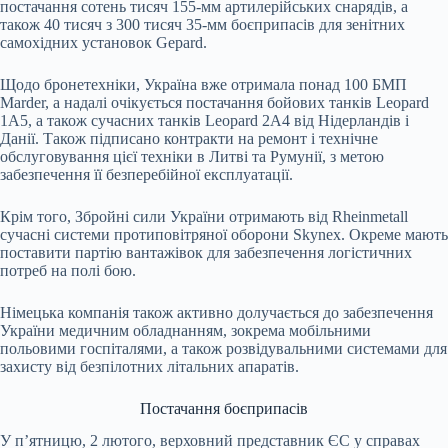
постачання сотень тисяч 155-мм артилерійських снарядів, а
також 40 тисяч з 300 тисяч 35-мм боєприпасів для зенітних
самохідних установок Gepard.
Щодо бронетехніки, Україна вже отримала понад 100 БМП
Marder, а надалі очікується постачання бойових танків Leopard
1A5, а також сучасних танків Leopard 2A4 від Нідерландів і
Данії. Також підписано контракти на ремонт і технічне
обслуговування цієї техніки в Литві та Румунії, з метою
забезпечення її безперебійної експлуатації.
Крім того, Збройні сили України отримають від Rheinmetall
сучасні системи протиповітряної оборони Skynex. Окреме мають
поставити партію вантажівок для забезпечення логістичних
потреб на полі бою.
Німецька компанія також активно долучається до забезпечення
України медичним обладнанням, зокрема мобільними
польовими госпіталями, а також розвідувальними системами для
захисту від безпілотних літальних апаратів.
Постачання боєприпасів
У п’ятницю, 2 лютого, верховний представник ЄС у справах