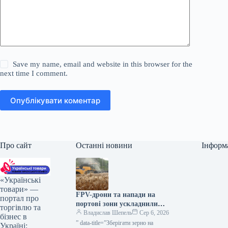
Save my name, email and website in this browser for the
next time I comment.
Опублікувати коментар
Про сайт
Останні новини
Інформ
«Українські
товари» —
FPV-дрони та напади на
портал про
портові зони ускладнили
торгівлю та
діяльність сільгоспвиробників
Владислав Шепель
Сер 6, 2026
бізнес в
Харківської області —
” data-title=”Зберігати зерно на
Україні: