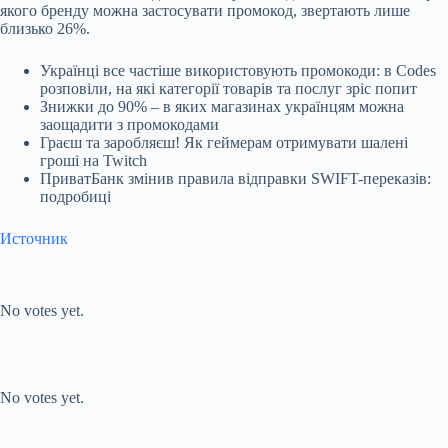
якого бренду можна застосувати промокод, звертають лише
близько 26%.
Українці все частіше використовують промокоди: в Codes
розповіли, на які категорії товарів та послуг зріс попит
Знижки до 90% – в яких магазинах українцям можна
заощадити з промокодами
Граєш та заробляєш! Як геймерам отримувати шалені
гроші на Twitch
ПриватБанк змінив правила відправки SWIFT-переказів:
подробиці
Источник
Submit Rating
Rate this item:
No votes yet.
Submit Rating
Rate this item:
No votes yet.