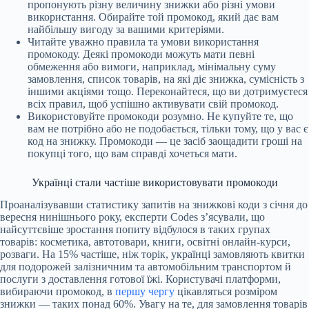
пропонують різну величину знижки або різні умови
використання. Обирайте той промокод, який дає вам
найбільшу вигоду за вашими критеріями.
Читайте уважно правила та умови використання
промокоду. Деякі промокоди можуть мати певні
обмеження або вимоги, наприклад, мінімальну суму
замовлення, список товарів, на які діє знижка, сумісність з
іншими акціями тощо. Переконайтеся, що ви дотримуєтеся
всіх правил, щоб успішно активувати свій промокод.
Використовуйте промокоди розумно. Не купуйте те, що
вам не потрібно або не подобається, тільки тому, що у вас є
код на знижку. Промокоди — це засіб заощадити гроші на
покупці того, що вам справді хочеться мати.
Українці стали частіше використовувати промокоди
Проаналізувавши статистику запитів на знижкові коди з січня до
вересня нинішнього року, експерти Codes з’ясували, що
найсуттєвіше зростання попиту відбулося в таких групах
товарів: косметика, автотовари, книги, освітні онлайн-курси,
розваги. На 15% частіше, ніж торік, українці замовляють квитки
для подорожей залізничним та автомобільним транспортом й
послуги з доставлення готової їжі. Користувачі платформи,
вибираючи промокод, в
першу чергу
цікавляться розміром
знижки — таких понад 60%. Увагу на те, для замовлення товарів