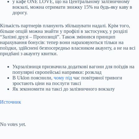
у кафе ONE LOVE, що на Центральному залізничному
вокзалі, можна отримати знижку 15% на будь-яку каву в
дорогу.
Кількість партнерів планують збільшувати надалі. Крім того,
більше опцій можна знайти у профілі в застосунку, у розділі
“Залізні друзі – Пропозиції”. Також змінився принцип
нарахування бонусів: тепер вони нараховуються тільки на
поїздки, здійснені безпосередньо власником акаунту, а не на всі
придбані з акаунту квитки.
Укрзалізниця призначила додаткові вагони для поїздів на
популярні європейські напрямки: розклад
В Uklon пояснили,
чому під
час повітряної тривоги
зростають ціни на послуги таксі
Як зекономити на таксі до залізничного вокзалу
Источник
Submit Rating
Rate this item:
No votes yet.