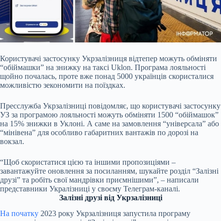
Користувачі застосунку Укрзалізниця відтепер можуть обміняти
“обіймашки” на знижку на
таксі Uklon. Програма лояльності
щойно почалась, проте вже понад 5000 українців скористалися
можливістю зекономити на поїздках.
Пресслужба Укрзалізниці повідомляє, що користувачі застосунку
УЗ за програмою лояльності можуть обміняти 1500 “обіймашок”
на 15% знижки в Уклоні. А саме на замовлення “універсала” або
“мінівена” для особливо габаритних вантажів по дорозі на
вокзал.
“Щоб скористатися цією та іншими пропозиціями –
завантажуйте оновлення за посиланням, шукайте розділ “Залізні
друзі” та робіть свої мандрівки приємнішими”, – написали
представники Укралізниці у своєму Телеграм-каналі.
Залізні друзі від Укрзалізниці
На початку
2023 року Укрзалізниця запустила програму