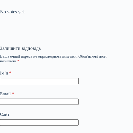
Submit Rating
Rate this item:
No votes yet.
Залишити відповідь
Ваша e-mail адреса не оприлюднюватиметься.
Обов’язкові поля
позначені
*
Ім’я
*
Email
*
Сайт