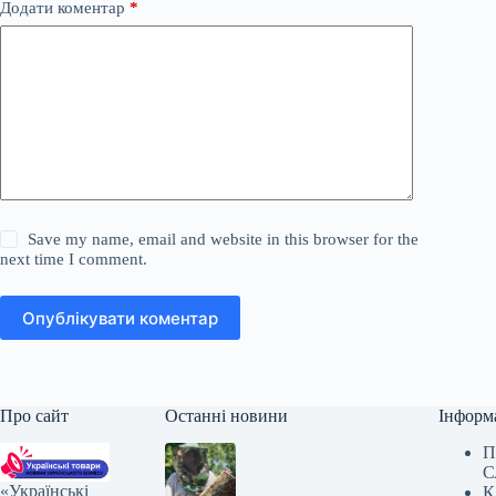
Додати коментар
*
Save my name, email and website in this browser for the
next time I comment.
Опублікувати коментар
Про сайт
Останні новини
Інформ
П
С
«Українські
К