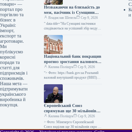
товари» —
С
Незважаючи на близькість до
портал про
К
меж, пасічник із Сумщини
торгівлю та
и
вважає область придатною
Владислав Шепель
Сер 9, 2026
бізнес в
для бджільництва —
” data-title=”На Сумщині пасічники
Україні:
КУРКУЛЬ
сподіваються на успішний збір меду”
імпорт,
data-
експорт та
url=”https://kurkul.com/news/41861-na-
агротовари.
sumschini-pasichniki-rozrahovuyut-na-
Ми
vdaliy-medozbir”> На Сумщині
публікуємо
пасічники сподіваються на успішний
Національний банк покращив
корисні
збір меду 9 серпня…
прогноз зростання валового
поради та
внутрішнього продукту
Килина Поліщук
Сер 9, 2026
статті для
України на третій квартал
підприємців і
“> Фото: https://bank.gov.ua Реальний
2026 року до 2,1%, а на
валовий внутрішній продукт (ВВП)
споживачів.
України в третьому кварталі
четвертий квартал 2026 року
Наша мета —
збільшиться на 2,1%, у четвертому –
– до 4,2%.
підтримувати
на 4,2%…
українського
виробника й
покупця.
Європейський Союз
спрямував ще 30 мільйонів
євро до Фонду допомоги
Килина Поліщук
Сер 9, 2026
українській енергетиці.
> Фото: Міненерго Європейський
Союз виділив ще 30 мільйонів євро до
Фонду допомоги енергетичному