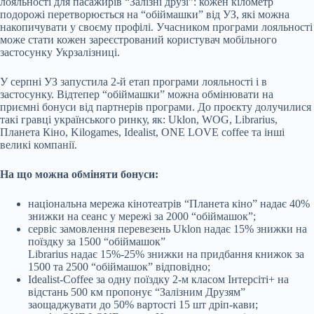
лояльності для пасажирів “Залізні друзі”: кожен кілометр
подорожі перетворюється на “обіймашки” від УЗ, які можна
накопичувати у своєму профілі. Учасником програми лояльності
може стати кожен зареєстрований користувач мобільного
застосунку Укрзалізниці.
У серпні УЗ запустила 2-й етап програми лояльності і в
застосунку. Відтепер “обіймашки” можна обмінювати на
приємні бонуси від партнерів програми. До проєкту долучилися
такі гравці українського ринку, як: Uklon, WOG, Librarius,
Планета Кіно, Kilogames, Idealist, ONE LOVE coffee та інші
великі компанії.
На що можна обміняти бонуси:
національна мережа кінотеатрів “Планета кіно” надає 40%
знижки на сеанс у мережі за 2000 “обіймашок”;
сервіс замовлення перевезень Uklon надає 15% знижки на
поїздку за 1500 “обіймашок”
Librarius надає 15%-25% знижки на придбання книжок за
1500 та 2500 “обіймашок” відповідно;
Idealist-Coffee за одну поїздку 2-м класом Інтерсіті+ на
відстань 500 км пропонує “Залізним Друзям”
заощаджувати до 50% вартості 15 шт дріп-кави;