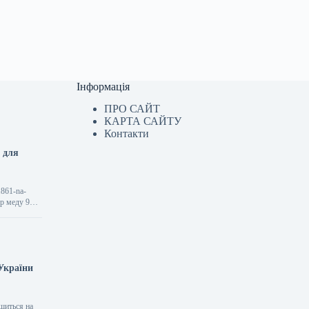
Інформація
ПРО САЙТ
КАРТА САЙТУ
Контакти
 для
1861-na-
ір меду 9
України
ьшиться на