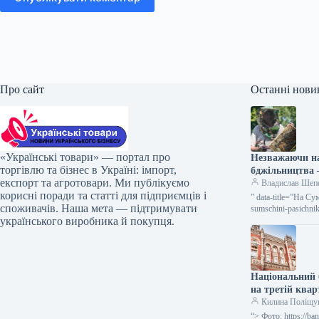
Про сайт
Останні нови
«Українські товари» — портал про
Незважаючи на
торгівлю та бізнес в Україні: імпорт,
бджільництв
експорт та агротовари. Ми публікуємо
Владислав Шеп
корисні поради та статті для підприємців і
” data-title=”На С
споживачів. Наша мета — підтримувати
sumschini-pasichni
українського виробника й покупця.
серпня…
Національний 
на третій квар
Килина Поліщу
“> Фото: https://b