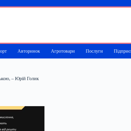
порт
Авторинок
Агротовари
Послуги
Підприє
ською, – Юрій Голик