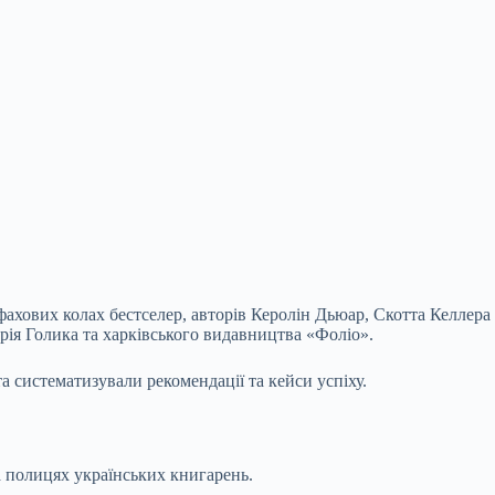
фахових колах бестселер, авторів Керолін
Дьюар, Скотта Келлера
рія Голика та харківського видавництва «Фоліо».
та систематизували рекомендації та кейси успіху.
а полицях українських книгарень.