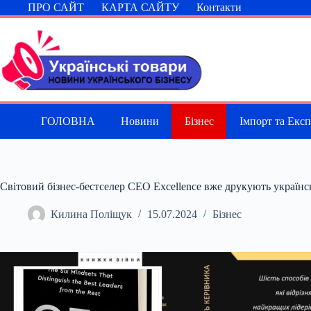
Перейти
ПРО САЙТ
КАРТА САЙТУ
Контакти
до
вмісту
ГОЛОВНА
Новини
Бізнес
Імпорт та Екс
Світовий бізнес-бестселер CEO Excellence вже друкують україн
Килина Поліщук
15.07.2024
Бізнес