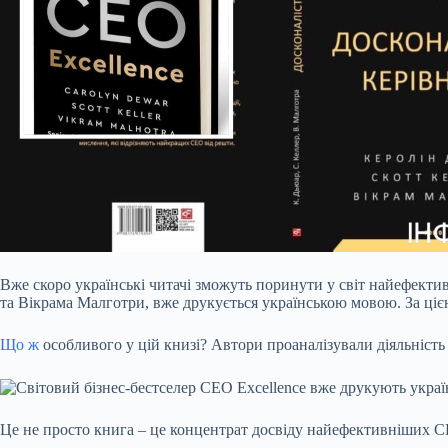
Вже скоро українські читачі зможуть поринути у світ найефекти
та Вікрама Малготри, вже друкується українською мовою. За ці
Що ж
особливого у цій книзі? Автори проаналізували діяльність п
Це не просто книга – це концентрат досвіду найефективніших СЕО