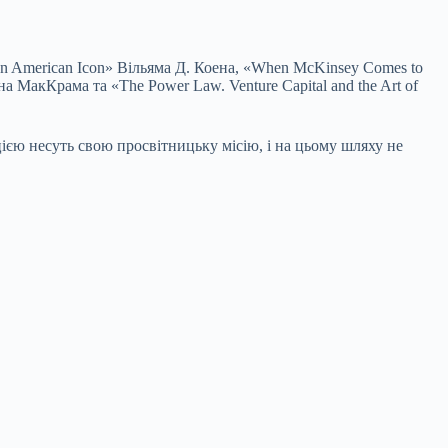
 an American Icon» Вільяма Д. Коена, «When McKinsey Comes to
а МакКрама та «The Power Law. Venture Capital and the Art of
цією несуть свою просвітницьку місію, і на цьому шляху не