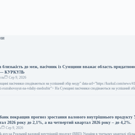
ни
 близькість до меж, пасічник із Сумщини вважає область придатною
а — КУРКУЛЬ
ель
Сер 9, 2026
умщині пасічники сподіваються на успішний збір меду” data-url=”https://kurkul.com/news/4
ki-rozrahovuyut-na-vdaliy-medozbir”> На Сумщині пасічники сподіваються на успішний зб
банк покращив прогноз зростання валового внутрішнього продукту 
тал 2026 року до 2,1%, а на четвертий квартал 2026 року – до 4,2%.
к
Сер 9, 2026
ank.gov.ua Реальний валовий внутрішній продукт (ВВП) України в третьому кварталі збіл