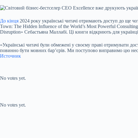
До кінця
2024 року українські читачі отримають доступ до ще чот
Town: The Hidden Influence of the World’s Most Powerful Consult
Disruption» Себастьяна Маллабі. Ці книги відкриють для українців
«Українські читачі були обмежені у своєму праві отримувати дос
повинно бути мовних бар’єрів. Ми поступово виправимо цю несп
Источник
Submit Rating
Rate this item:
No votes yet.
Submit Rating
Rate this item:
No votes yet.