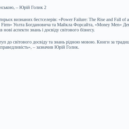
ирьох визнаних бестселерів: «Power Failure: The Rise and Fall of
ing Firm» Уолта Богдановича та Майкла Форсайта, «Money Men» Ден
 нові аспекти знань і досвіду світового бізнесу.
туп до світового досвіду та знань рідною мовою. Книги за тради
раведливість», – зазначив Юрій Голик.