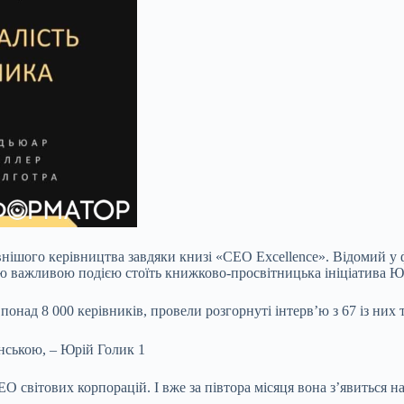
внішого керівництва завдяки книзі «CEO Excellence». Відомий у 
єю важливою подією стоїть книжково-просвітницька ініціатива Ю
онад 8 000 керівників, провели розгорнуті інтерв’ю з 67 із них 
 світових корпорацій. І вже за півтора місяця вона з’явиться н