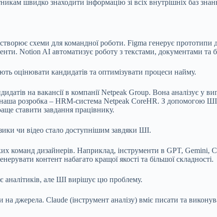
ітникам швидко знаходити інформацію зі всіх внутрішніх баз знан
 створює схеми для командної роботи. Figma генерує прототипи ди
енти. Notion AI автоматизує роботу з текстами, документами та 
ть оцінювати кандидатів та оптимізувати процеси найму.
тів на вакансії в компанії Netpeak Group. Вона аналізує у вигляд
наша розробка – HRM-система Netpeak CoreHR. З допомогою ШІ во
раще ставити завдання працівнику.
зики чи відео стало доступнішим завдяки ШІ.
их команд дизайнерів. Наприклад, інструменти в GPT, Gemini, C
а генерувати контент набагато кращої якості та більшої складності
є аналітиків, але ШІ вирішує цю проблему.
на джерела. Claude (інструмент аналізу) вміє писати та виконув