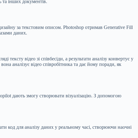
ь та інших документів.
зайну за текстовим описом. Photoshop отримав Generative Fill
базами даних.
і тексту відео зі співбесіди, а результати аналізу конвертує у
на аналізує відео співробітника та дає йому поради, як
opilot дають змогу створювати візуалізацію. З допомогою
.
ати код для аналізу даних у реальному часі, створюючи наочні