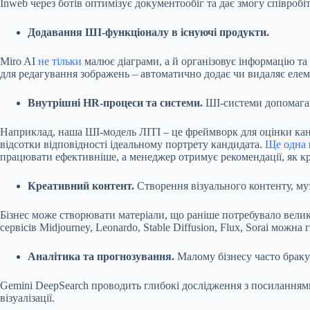
Inweb через ботів оптимізує документообіг та дає змогу співроб
Додавання ШІ-функціоналу в існуючі продукти.
Miro AI
не тільки
малює діаграми, а й організовує інформацію та
для редагування зображень – автоматично додає чи видаляє елем
Внутрішні HR-процеси та системи.
ШІ-системи допомагаю
Наприклад, наша ШІ-модель ЛІТІ – це фреймворк для оцінки кандида
відсотки відповідності ідеальному портрету кандидата.
Ще одна
працювати ефективніше, а менеджер отримує рекомендації, як к
Креативний контент.
Створення візуального контенту, му
Бізнес може створювати матеріали, що раніше потребувало велик
сервісів Midjourney, Leonardo, Stable Diffusion, Flux, Soraі можн
Аналітика та прогнозування.
Малому бізнесу часто браку
Gemini DeepSearch проводить глибокі дослідження з посиланнями 
візуалізації.