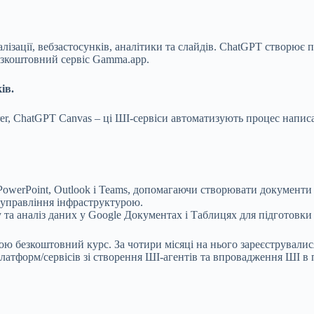
алізації, вебзастосунків, аналітики та слайдів. ChatGPT створює
езкоштовний сервіс Gamma.app.
ів.
isperer, ChatGPT Canvas – ці ШІ-сервіси автоматизують процес н
PowerPoint, Outlook і Teams, допомагаючи створювати документи 
 управління інфраструктурою.
та аналіз даних у Google Документах і Таблицях для підготовки з
безкоштовний курс. За чотири місяці на нього зареєструвалися 2
платформ/сервісів зі створення ШІ-агентів та впровадження ШІ в