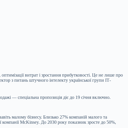
 оптимізації витрат і зростання
прибутковості. Це не лише про
ктор з питань штучного інтелекту української групи ІТ-
одажі — спеціальна пропозиція діє до 19 січня включно.
авіть малому бізнесу. Близько 27% компаній малого та
ї компанії McKinsey. До 2030 року показник зросте до 50%,