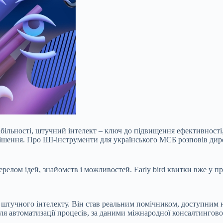
абільності, штучний інтелект – ключ до підвищення ефективності,
рішення. Про ШІ-інструменти для українського МСБ розповів дире
елом ідей, знайомств і можливостей. Early bird квитки вже у пр
 штучного інтелекту. Він став реальним помічником, доступним н
ля автоматизації процесів, за даними міжнародної консалтингово