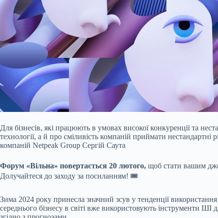
Для бізнесів, які працюють в умовах високої конкуренції та нест
технології, а й про сміливість компаній приймати нестандартні 
компаній Netpeak Group Сергій Саута
Форум «Вільна» повертається 20 лютого,
щоб стати вашим джер
Долучайтеся до заходу за посиланням! 🎟
Зима 2024 року принесла значний зсув у тенденції використання
середнього бізнесу в світі вже використовують інструменти ШІ д
згідно з прогнозами.