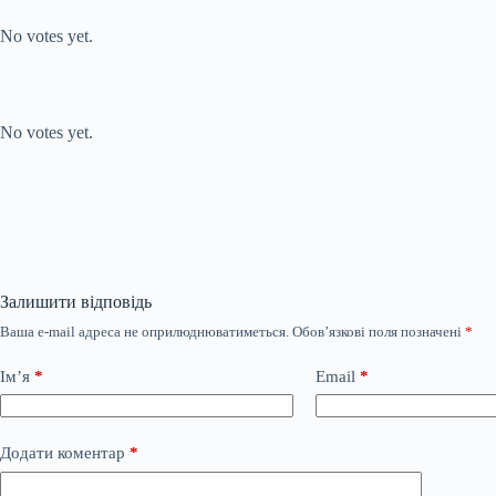
Submit Rating
Rate this item:
No votes yet.
Submit Rating
Rate this item:
No votes yet.
Залишити відповідь
Ваша e-mail адреса не оприлюднюватиметься.
Обов’язкові поля позначені
*
Ім’я
*
Email
*
Додати коментар
*