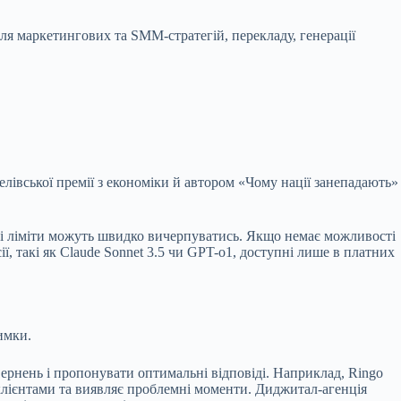
ля маркетингових та SMM-стратегій, перекладу, генерації
лівської премії з економіки й автором «Чому нації занепадають»
ні ліміти можуть швидко вичерпуватись. Якщо немає можливості
ї, такі як Claude Sonnet 3.5 чи GPT-o1, доступні лише в платних
имки.
ернень і пропонувати оптимальні відповіді. Наприклад, Ringo
 з клієнтами та виявляє проблемні моменти. Диджитал-агенція