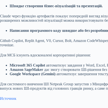
Швидке створення бізнес-візуалізацій та презентацій.
Claude через функцію артефактів показує попередній вигляд візу
розширених можливостей візуалізації можна використовувати б
Написання програмного коду швидше або без розробник
Github Copilot, Replit Agent, V0, Cursor, Bolt, Amazon CodeWh
точніше.
Для МСБ існують вдосконалені корпоративні рішення:
Microsoft 365 Copilot
автоматизує завдання у Word, Excel, 
Amazon SageMaker
дає змогу створювати ШІ-рішення без
Google Workspace (Gemini)
автоматизує завершення тексту 
Для системного вивчення ШІ Netpeak Group запустив з Мінцифрою 
випуск нових ШІ-продуктів від головних гравців ринку, а саме 
Источник