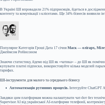
В Україні ШІ впровадили 21% підприємців, йдеться в дослідженн
контенту та комунікації з клієнтами. Ще 34% бізнесів виявили ін
Популярне
Категорія Гроші Дата 17 січня
Маск — олігарх, Мілей
Джеймсом Робінсоном
Знаючи статистику, йдемо від ШІ як «чатика» – до ШІ як поміч
купувати платні підписки, використовуйте кілька моделей паралел
тарифах.
ШІ-інструменти для малого та середнього бізнесу
Автоматизація рутинних процесів.
Інтегруйте ChatGPT AP
Завдяки цим платформам можна налаштувати чат-бот без технічн
Supervisor AI від української AI-платформи телефонії, колтрекін