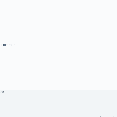
 I comment.
ни