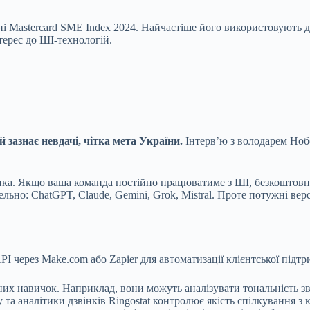
і Mastercard SME Index 2024. Найчастіше його використовують д
терес до ШІ-технологій.
 зазнає невдачі, чітка мета України.
Інтерв’ю з володарем Нобе
ника. Якщо ваша команда постійно працюватиме з ШІ, безкоштов
ьно: ChatGPT, Claude, Gemini, Grok, Mistral. Проте потужні версі
I через Make.com або Zapier для автоматизації клієнтської підтр
их навичок. Наприклад, вони можуть аналізувати тональність зв
гу та аналітики дзвінків Ringostat контролює якість спілкування