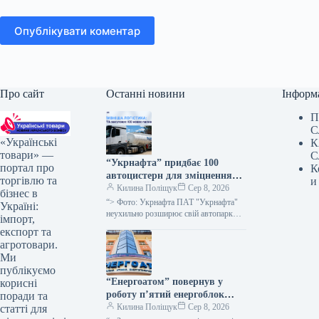
Опублікувати коментар
Про сайт
Останні новини
Інформ
П
С
«Українські
К
товари» —
С
“Укрнафта” придбає 100
портал про
К
автоцистерн для зміцнення
торгівлю та
и
безпеки доставки палива
Килина Поліщук
Сер 8, 2026
бізнес в
“> Фото: Укрнафта ПАТ "Укрнафта"
Україні:
неухильно розширює свій автопарк
імпорт,
цистерн для підвищення стабільності
експорт та
забезпечення пальним по всій території
агротовари.
держави, проінформувала…
Ми
публікуємо
“Енергоатом” повернув у
корисні
роботу п’ятий енергоблок
поради та
після планового технічного
Килина Поліщук
Сер 8, 2026
статті для