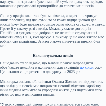
нарахування зарплати буде в меншій сумі, то врахують періоди,
виключно розраховані пропорційно до сплачених внесків.
Якщо у працівника і так була мінімалка, а зараз він отримує
лише половину від цієї суми, то за кожні відпрацьовані два
місяці йому буде зараховано лише один місяць страхового стажу.
Проте й у такому разі є вихід. Можна укласти договір із
Пенсійним фондом про добровільне пенсійне страхування і
вносити суму ЄСВ, якої бракує. Причому це не обов’язково має
робити сам працівник. За нього може сплачувати внески будь-
хто.
Накопичувальна пенсія
Нещодавно стало відомо, що Кабмін планує запровадити
обов’язкове пенсійне накопичення для українців
до кінця
року.
Це питання є пріоритетним для уряду на 2023 рік.
Міністерка соціальної політики Оксана Жолнович підкреслила,
що солідарна пенсія має покривати певний відсоток заробітку,
який людина отримувала упродовж життя, для підтримки того
рівня, до якого ця людина звикла.
“У всіх країнах цей рівень покриття вимірюється відсотково.