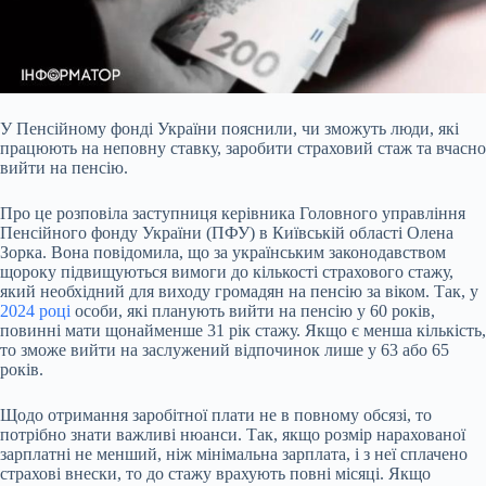
У Пенсійному фонді України пояснили, чи зможуть люди, які
працюють на неповну ставку,
заробити страховий стаж та вчасно
вийти на пенсію.
Про це розповіла заступниця керівника Головного управління
Пенсійного фонду України (ПФУ) в Київській області Олена
Зорка. Вона повідомила, що за українським законодавством
щороку підвищуються вимоги до кількості страхового стажу,
який необхідний для виходу громадян на пенсію за віком. Так, у
2024 році
особи, які планують вийти на пенсію у 60 років,
повинні мати щонайменше 31 рік стажу. Якщо є менша кількість,
то зможе вийти на заслужений відпочинок лише у 63 або 65
років.
Щодо отримання заробітної плати не в повному обсязі, то
потрібно знати важливі нюанси. Так, якщо розмір нарахованої
зарплатні не менший, ніж мінімальна зарплата, і з неї сплачено
страхові внески, то до стажу врахують повні місяці. Якщо