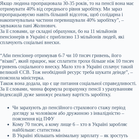
Якщо людина пропрацювала 30-35 років, то на пенсії вона має
отримувати 40% від середнього рівня заробітку. Ми зараз
пропрацьовуємо навіть більший відсоток, щоб солідарна і
накопичувальна частини перевищували 40% заробітку”, –
зауважила пані Жолнович.
За її словами, це складні обрахунки, бо на 11 мільйонів
пенсіонерів в Україні є приблизно 13 мільйонів людей, які
сплачують соціальні внески.
“Аби пенсіонер отримував 6-7 чи 10 тисяч гривень, його
“візаві”, який працює, має сплатити трохи більше ніж 10 тисяч
гривень соціального внеску. Мало хто в Україні сплачує такий
великий ЄСВ. Тож необхідний ресурс треба шукати деінде”, –
пояснила міністерка.
Також вона додала, що є ще питання соціальної справедливості.
За її словами, чинна формула розрахунку пенсії з урахуванням
індексацій дуже занижує реальну вартість заробітку.
Чи зарахують до пенсійного страхового стажу період
догляду за чоловіком або дружиною з інвалідністю –
пояснення від ПФУ
Кому 70 тисяч, а кому лище 6 – хто в Україні заробляє
найбільше: статистика
В Україні збільшать мінімальну зарплату – як зростуть