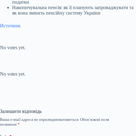
податки
Накопичувальна пенсія: як її планують запроваджувати та
як вона змінить пенсійну систему України
Источник
Submit Rating
Rate this item:
No votes yet.
Submit Rating
Rate this item:
No votes yet.
Залишити відповідь
Ваша e-mail адреса не оприлюднюватиметься.
Обов’язкові поля
позначені
*