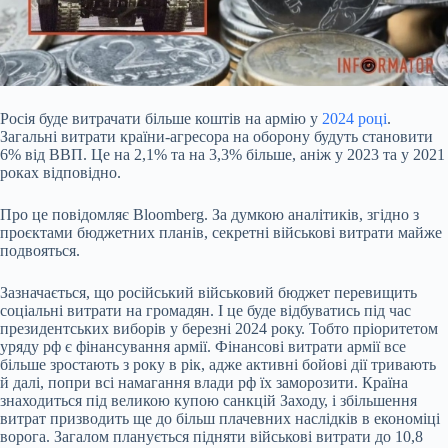
Росія буде витрачати більше коштів на армію у
2024 році
.
Загальні витрати країни-агресора на оборону будуть становити
6% від ВВП. Це на 2,1% та на 3,3% більше, аніж у
2023 та у 2021
роках відповідно.
Про це повідомляє Bloomberg. За думкою аналітиків, згідно з
проєктами бюджетних планів, секретні військові витрати майже
подвояться.
Зазначається, що російський військовий бюджет перевищить
соціальні витрати на громадян. І це буде відбуватись під час
президентських виборів у березні 2024 року. Тобто пріоритетом
уряду рф є фінансування армії. Фінансові витрати армії все
більше зростають з року в рік, адже активні бойові дії тривають
й далі, попри всі намагання влади рф їх заморозити. Країна
знаходиться під великою купою санкцій Заходу, і збільшення
витрат призводить ще до більш плачевних наслідків в економіці
ворога. Загалом планується підняти військові витрати до 10,8