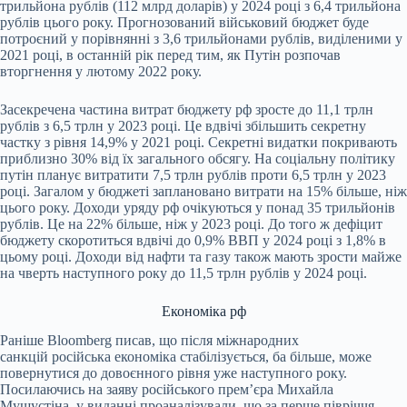
трильйона рублів (112 млрд доларів) у 2024 році з 6,4 трильйона
рублів цього року. Прогнозований військовий бюджет буде
потроєний у порівнянні з 3,6 трильйонами рублів, виділеними у
2021 році, в останній рік перед тим, як Путін розпочав
вторгнення у лютому 2022 року.
Засекречена частина витрат бюджету рф зросте до 11,1 трлн
рублів з 6,5 трлн у 2023 році. Це вдвічі збільшить секретну
частку з рівня 14,9% у 2021 році. Секретні видатки покривають
приблизно 30% від їх загального обсягу. На соціальну політику
путін планує витратити 7,5 трлн рублів проти 6,5 трлн у 2023
році. Загалом у бюджеті заплановано витрати на 15% більше, ніж
цього року. Доходи уряду рф очікуються у понад 35 трильйонів
рублів. Це на 22% більше, ніж у 2023 році. До того ж дефіцит
бюджету скоротиться вдвічі до 0,9% ВВП у 2024 році з 1,8% в
цьому році. Доходи від нафти та газу також мають зрости майже
на чверть наступного року до 11,5 трлн рублів у 2024 році.
Економіка рф
Раніше Bloomberg писав, що після міжнародних
санкцій російська економіка стабілізується, ба більше, може
повернутися до довоєнного рівня уже наступного року.
Посилаючись на заяву російського прем’єра Михайла
Мушустіна, у виданні проаналізували, що за перше півріччя