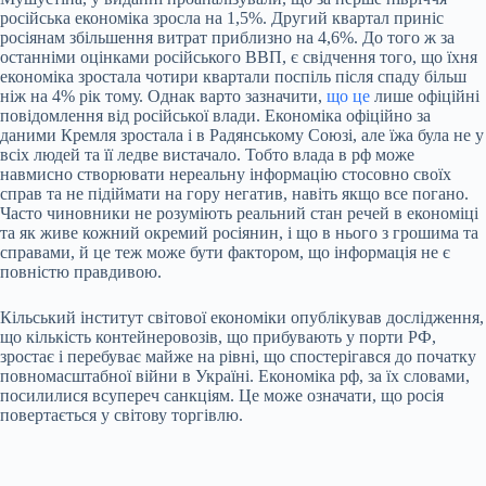
російська економіка зросла на 1,5%. Другий квартал приніс
росіянам збільшення витрат приблизно на 4,6%. До того ж за
останніми оцінками російського ВВП, є свідчення того, що їхня
економіка зростала чотири квартали поспіль після спаду більш
ніж на 4% рік тому. Однак варто зазначити,
що це
лише офіційні
повідомлення від російської влади. Економіка офіційно за
даними Кремля зростала і в Радянському Союзі, але їжа була не у
всіх людей та її ледве вистачало. Тобто влада в рф може
навмисно створювати нереальну інформацію стосовно своїх
справ та не підіймати на гору негатив, навіть якщо все погано.
Часто чиновники не розуміють реальний стан речей в економіці
та як живе кожний окремий росіянин, і що в нього з грошима та
справами, й це теж може бути фактором, що інформація не є
повністю правдивою.
Кільський інститут світової економіки опублікував дослідження,
що кількість контейнеровозів, що прибувають у порти РФ,
зростає і перебуває майже на рівні, що спостерігався до початку
повномасштабної війни в Україні. Економіка рф, за їх словами,
посилилися всупереч санкціям. Це може означати, що росія
повертається у світову торгівлю.