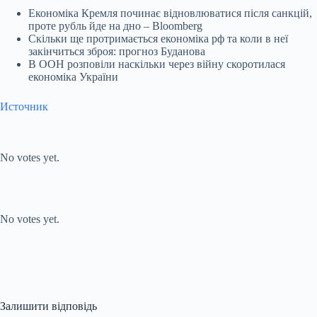
Економіка Кремля починає відновлюватися після санкцій,
проте рубль йде на дно – Bloomberg
Скільки ще протримається економіка рф та коли в неї
закінчиться зброя: прогноз Буданова
В ООН розповіли наскільки через війну скоротилася
економіка України
Источник
Submit Rating
Rate this item:
No votes yet.
Submit Rating
Rate this item:
No votes yet.
Залишити відповідь