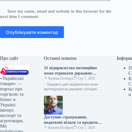
Save my name, email and website in this browser for the
next time I comment.
Опублікувати коментар
Про сайт
Останні новини
Інформ
П
31 підприємство потенційно
С
може отримати державну
«Українські
К
компенсацію за будівництво
Килина Поліщук
Сер 7, 2026
товари» —
С
тваринницьких комплексів
> Тридцять одне підприємство може
портал про
К
претендувати на державну субсидію за
торгівлю та
програмою підтримки зведення та
и
модернізації тваринницьких об’єктів,
бізнес в
як інформує пресслужба…
Україні:
імпорт,
експорт та
Доступне страхування,
агротовари.
податкові пільги та кредити
Ми
на відновлення можуть
Килина Поліщук
Сер 7, 2026
публікуємо