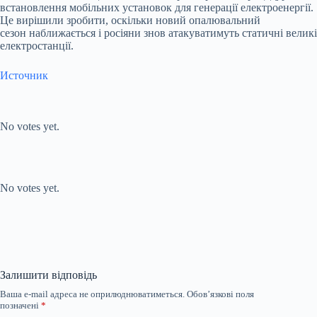
встановлення мобільних установок для генерації електроенергії.
Це вирішили зробити, оскільки новий опалювальний
сезон наближається і росіяни знов атакуватимуть статичні великі
електростанції.
Источник
Submit Rating
Rate this item:
No votes yet.
Submit Rating
Rate this item:
No votes yet.
Залишити відповідь
Ваша e-mail адреса не оприлюднюватиметься.
Обов’язкові поля
позначені
*