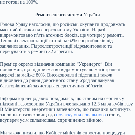
не готові на 100%.
Ремонт енергосистеми України
Голова Уряду наголосив, що російські окупанти продовжать
масштабні атаки на енергосистему України. Наразі
відремонтовано п’ять атомних блоків, ще чотири у ремонті.
Теплові електростанції готові на 62% енергоблоків від
запланованих. Гідроелектростанції відремонтовано та
перебувають в ремонті 32 агрегати.
Прем’єр окремо відзначив компанію “Укренерго”. Він
повідомив, що підприємство відремонтувало магістральні
мережі на майже 80%. Високовольтні підстанції також
відновлені до рівня довоєнного стану. Уряд запланував
багаторівневий захист для енергетичних об’єктів.
Інформатор нещодавно повідомляв, що станом на серпень у
підземні газосховища України вже закачано 12,3 млрд кубів газу.
В Міністерстві енергетики запевняють, що газовики встигнуть
заповнити газосховища до
початку опалювального
сезону,
всупереч усім складнощам, спричинених війною.
Ми також писали, що Кабінет міністрів спростив процедури