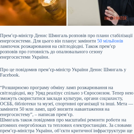
Прем’єр-міністр Денис Шмигаль розповів про плани стабілізації
енергосистеми. Для цього він
планує замінити
50 мільйонів
лампочок розжарювання на світлодіодні. Також прем’єр
розповів про готовність до опалювального сезону
енергосистеми України.
Про це повідомив прем’єр-міністр України Денис Шмигаль у
Facebook.
“Розширюємо програму обміну ламп розжарювання на
світлодіодні, яку Уряд реалізує спільно з Євросоюзом. Тепер нею
зможуть скористатися заклади культури, органи соцзахисту,
ОСББ, бібліотеки та музеї, спортивні організації та інші. Мета —
замінити 50 млн ламп, щоб знизити навантаження на
енергосистему”, – написав прем’єр.
Шмигаль також повідомив про масштабні ремонти роботи на
атомних енергоблоках та теплових електростанціях. За словами
прем’єр-міністра України, об’єкти критичної інфраструктури ще