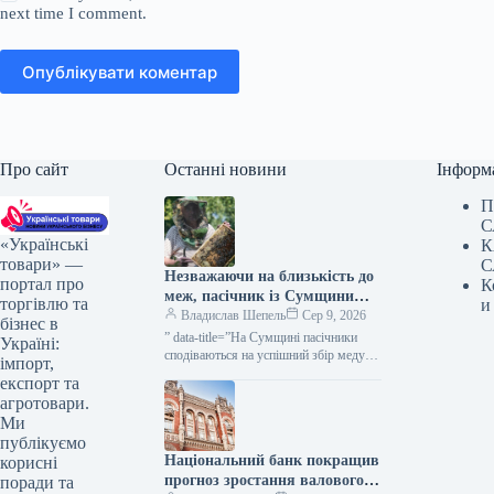
next time I comment.
Опублікувати коментар
Про сайт
Останні новини
Інформ
П
С
«Українські
К
товари» —
С
Незважаючи на близькість до
портал про
К
меж, пасічник із Сумщини
торгівлю та
и
вважає область придатною
Владислав Шепель
Сер 9, 2026
бізнес в
для бджільництва —
” data-title=”На Сумщині пасічники
Україні:
КУРКУЛЬ
сподіваються на успішний збір меду”
імпорт,
data-
експорт та
url=”https://kurkul.com/news/41861-na-
агротовари.
sumschini-pasichniki-rozrahovuyut-na-
Ми
vdaliy-medozbir”> На Сумщині
публікуємо
пасічники сподіваються на успішний
Національний банк покращив
корисні
збір меду 9 серпня…
прогноз зростання валового
поради та