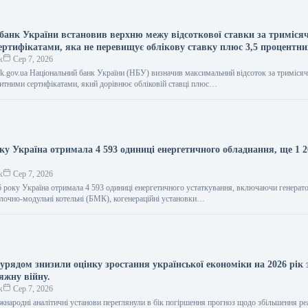
банк України встановив верхню межу відсоткової ставки за триміс
ертифікатами, яка не перевищує облікову ставку плюс 3,5 процентни
к
Сер 7, 2026
bank.gov.ua Національний банк України (НБУ) визначив максимальний відсоток за триміся
тними сертифікатами, який дорівнює обліковій ставці плюс…
ку Україна отримала 4 593 одиниці енергетичного обладнання, ще 1 2
к
Сер 7, 2026
6 року Україна отримала 4 593 одиниці енергетичного устаткування, включаючи генерат
лочно-модульні котельні (БМК), когенераційні установки…
урядом знизили оцінку зростання української економіки на 2026 рік 
яжну війну.
к
Сер 7, 2026
іжнародні аналітичні установи переглянули в бік погіршення прогноз щодо збільшення р