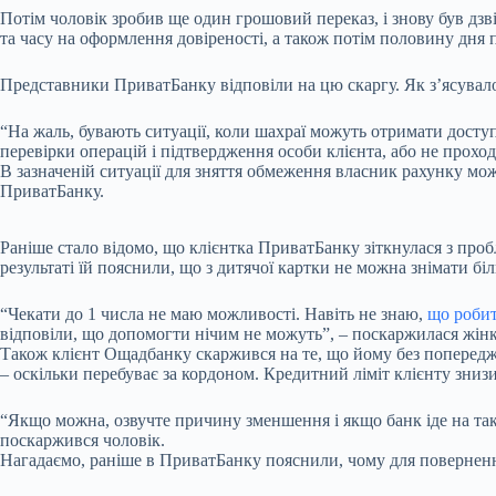
Потім чоловік зробив ще один грошовий переказ, і знову був дзві
та часу на оформлення довіреності, а також потім половину дня 
Представники ПриватБанку відповіли на цю скаргу. Як з’ясувало
“На жаль, бувають ситуації, коли шахраї можуть отримати досту
перевірки операцій і підтвердження особи клієнта, або не прохо
В зазначеній ситуації для зняття обмеження власник рахунку може
ПриватБанку.
Раніше стало відомо, що клієнтка ПриватБанку зіткнулася з про
результаті їй пояснили, що з дитячої картки не можна знімати бі
“Чекати до 1 числа не маю можливості. Навіть не знаю,
що роби
відповіли, що допомогти нічим не можуть”, – поскаржилася жінк
Також клієнт Ощадбанку скаржився на те, що йому без попереджен
– оскільки перебуває за кордоном. Кредитний ліміт клієнту знизи
“Якщо можна, озвучте причину зменшення і якщо банк іде на таки
поскаржився чоловік.
Нагадаємо, раніше в ПриватБанку пояснили, чому для поверненн