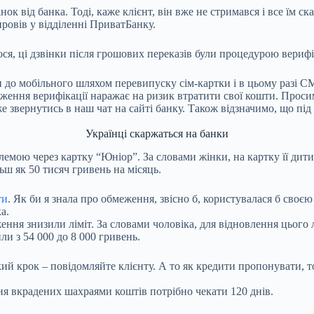
нок від банка. Тоді, каже клієнт, він вже не стримався і все їм 
провів у відділенні ПриватБанку.
ся, ці дзвінки після грошових переказів були процедурою верифі
п до мобільного шляхом перевипуску сім-картки і в цьому разі 
дження верифікації наражає на ризик втратити свої кошти. Проси
 звернутись в наш чат на сайті банку. Також відзначимо, що під 
Українці скаржаться на банки
блемою через картку “Юніор”. За словами жінки, на картку її ди
льш як 50 тисяч гривень на місяць.
ти
. Як би я знала про обмеження, звісно б, користувалася б своє
а.
ня знизили ліміт. За словами чоловіка, для відновлення цього лі
ли з 54 000 до 8 000 гривень.
й крок – повідомляйте клієнту. А то як кредити пропонувати, то 
я вкрадених шахраями коштів потрібно чекати 120 днів.