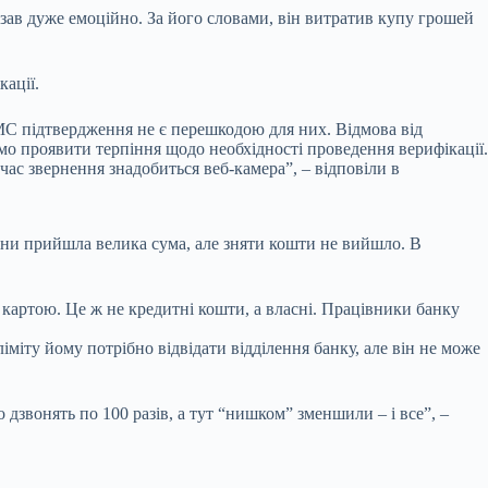
сказав дуже емоційно. За його словами, він витратив купу грошей
кації.
СМС підтвердження не є перешкодою для них. Відмова від
мо проявити терпіння щодо необхідності проведення верифікації.
час звернення знадобиться веб-камера”, – відповіли в
тини прийшла велика сума, але зняти кошти не вийшло. В
ю картою. Це ж не кредитні кошти, а власні. Працівники банку
міту йому потрібно відвідати відділення банку, але він не може
дзвонять по 100 разів, а тут “нишком” зменшили – і все”, –