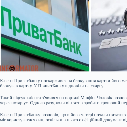
Клієнт Приватбанку поскаржився на блокування картки його мат
блокував картку. У ПриватБанку відповіли на скаргу.
Такий відгук клієнта з’явився на порталі Мінфін. Чоловік розпов
через нотаріус. Одного разу, коли він хотів зробити грошовий пе
Клієнт ПриватБанку розповів, що в його матері почали питати з
міг користуватися син, оскільки в нього є офіційний документ в