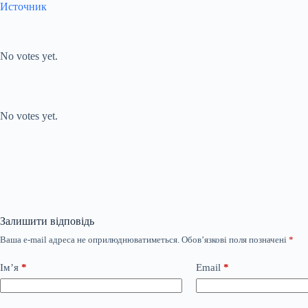
Источник
Submit Rating
Rate this item:
No votes yet.
Submit Rating
Rate this item:
No votes yet.
Залишити відповідь
Ваша e-mail адреса не оприлюднюватиметься.
Обов’язкові поля позначені
*
Ім’я
*
Email
*