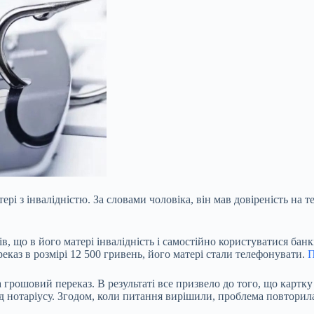
ері з інвалідністю. За словами
чоловіка, він мав довіреність на 
ів, що в його матері інвалідність і самостійно користуватися ба
реказ в розмірі 12 500 гривень, його матері стали телефонувати.
П
а грошовий переказ. В результаті все призвело до того, що карт
ід нотаріусу. Згодом, коли питання вирішили, проблема повторил