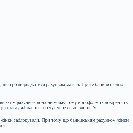
те, щоб розпоряджатися рахунком матері. Проте банк все одно
нківським рахунком вона не може. Тому він оформив довіреність
ри цьому
жінка погано чує через стан здоров’я.
ку жінки заблокували. При тому, що банківським рахунком жінки
ася.