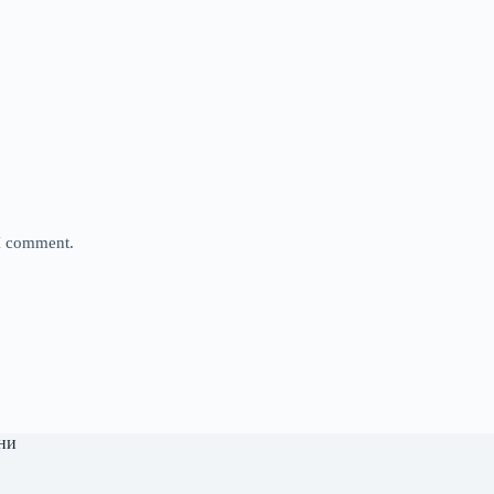
 I comment.
ни