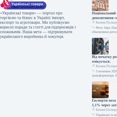
«Українські товари» — портал про
Національний 
торгівлю та бізнес в Україні: імпорт,
депозитними с
експорт та агротовари. Ми публікуємо
Килина Поліщу
корисні поради та статті для підприємців і
“> Фото: https://
споживачів. Наша мета — підтримувати
обмеженими депози
українського виробника й покупця.
Від початку ро
очікується.
Килина Поліщу
“> З початком 202
трансформатори, б
Експерти поза 
1,1% через зат
Килина Поліщу
“> Українські та м