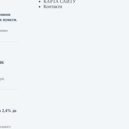
КАРТА САЙТУ
Контакти
ячними
х пункти.
чними
06
ори,
з 2,4% до
еального