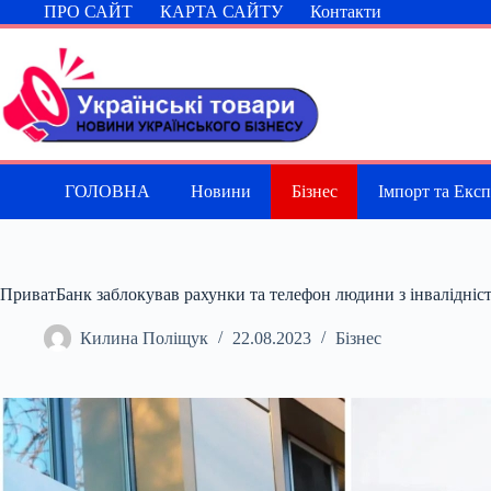
Перейти
ПРО САЙТ
КАРТА САЙТУ
Контакти
до
вмісту
ГОЛОВНА
Новини
Бізнес
Імпорт та Екс
ПриватБанк заблокував рахунки та телефон людини з інвалідніст
Килина Поліщук
22.08.2023
Бізнес