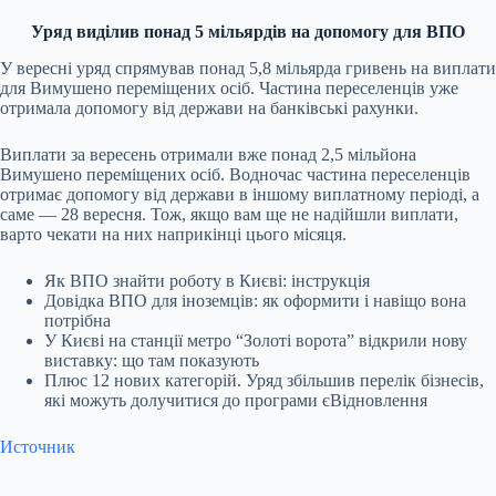
Уряд виділив понад 5 мільярдів на допомогу для ВПО
У вересні уряд спрямував понад 5,8 мільярда гривень на виплати
для Вимушено переміщених осіб. Частина переселенців уже
отримала допомогу від держави на банківські рахунки.
Виплати за вересень отримали вже понад 2,5 мільйона
Вимушено переміщених осіб. Водночас частина переселенців
отримає допомогу від держави в іншому виплатному періоді, а
саме — 28 вересня. Тож, якщо вам ще не надійшли виплати,
варто чекати на них наприкінці цього місяця.
Як ВПО знайти роботу в Києві: інструкція
Довідка ВПО для іноземців: як оформити і навіщо вона
потрібна
У Києві на станції метро “Золоті ворота” відкрили нову
виставку: що там показують
Плюс 12 нових категорій. Уряд збільшив перелік бізнесів,
які можуть долучитися до програми єВідновлення
Источник
Submit Rating
Rate this item: