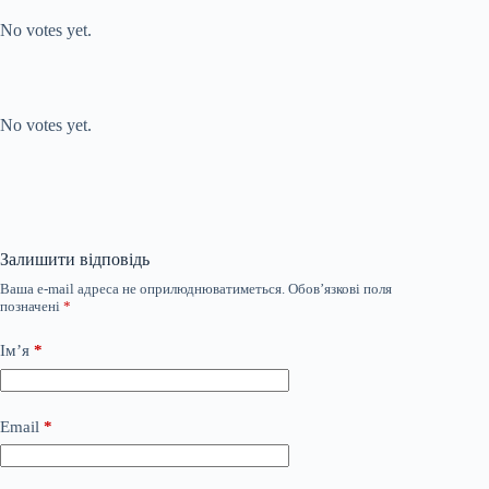
No votes yet.
Submit Rating
Rate this item:
No votes yet.
Залишити відповідь
Ваша e-mail адреса не оприлюднюватиметься.
Обов’язкові поля
позначені
*
Ім’я
*
Email
*