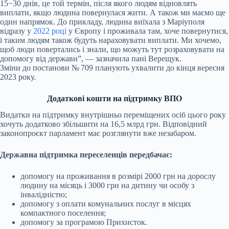
15−30 днів, це той термін, після якого людям відновлять
виплати, якщо людина повернулася жити. А також ми маємо ще
один напрямок. До прикладу, людина виїхала з Маріуполя
відразу у
2022 році
у Європу і проживала там, хоче повернутися,
і таким людям також будуть нараховувати виплати. Ми хочемо,
щоб люди повертались і знали, що можуть тут розраховувати на
допомогу від держави”, — зазначила пані Верещук.
Зміни до постанови № 709 планують ухвалити до кінця вересня
2023 року.
Додаткові кошти на підтримку ВПО
Видатки на підтримку внутрішньо переміщених осіб цього року
хочуть додатково збільшити на 16,5 млрд грн. Відповідний
законопроєкт парламент має розглянути вже незабаром.
Державна підтримка переселенців передбачає:
допомогу на проживання в розмірі 2000 грн на дорослу
людину на місяць і 3000 грн на дитину чи особу з
інвалідністю;
допомогу з оплати комунальних послуг в місцях
компактного поселення;
допомогу за програмою Прихисток.