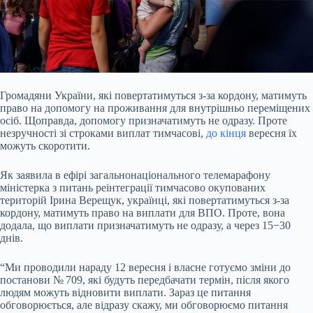
Громадяни України, які повертатимуться з-за кордону, матимуть
право на допомогу на проживання для внутрішньо переміщених
осіб. Щоправда, допомогу призначатимуть не
одразу. Проте
незручності зі строками виплат тимчасові,
до кінця
вересня їх
можуть скоротити.
Як заявила в ефірі загальнонаціонального телемарафону
міністерка з питань реінтеграції тимчасово окупованих
територій Ірина Верещук, українці, які повертатимуться з-за
кордону, матимуть право на виплати для ВПО. Проте, вона
додала, що виплати призначатимуть не одразу, а через 15−30
днів.
“Ми проводили нараду 12 вересня і власне готуємо зміни до
постанови № 709, які будуть передбачати термін, після якого
людям можуть відновити виплати. Зараз це питання
обговорюється, але відразу скажу, ми обговорюємо питання