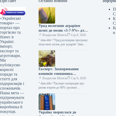
Про сайт
Останні новини
Інформ
П
С
«Українські
К
товари» —
С
Уряд полегшив аграріям
портал про
К
шлях до позик «5-7-9%» для
торгівлю та
и
весняних посівних робіт та
Владислав Шепель
Сер 8, 2026
бізнес в
виробничих завдань —
” data-title=”Уряд розширив програму
Україні:
КУРКУЛЬ
пільгових позик для аграріїв” data-
імпорт,
url=”https://kurkul.com/news/41873-
експорт та
uryad-rozshiriv-programu-dostupnih-
агротовари.
kreditiv-dlya-fermeriv”> Уряд
Ми
розширив програму пільгових позик
публікуємо
для аграріїв 8 серпня 2026 53…
Експерт: Захворювання
корисні
кошиків соняшника
поради та
загрожують втратою до 60%
Владислав Шепель
Сер 8, 2026
статті для
врожаю — KURKUL
підприємців і
” data-title=”Експерт попередив про
ризик втрати до 60% урожаю
споживачів.
соняшнику через гнилі” data-
Наша мета —
url=”https://kurkul.com/news/41847-
підтримувати
ekspert-poperediv-pro-rizik-vtrati-do-60-
українського
urojayu-sonyashniku-cherez-gnili”>
виробника й
Експерт повідомив про ймовірність
покупця.
Україна звернулася до
втрати до 60%…