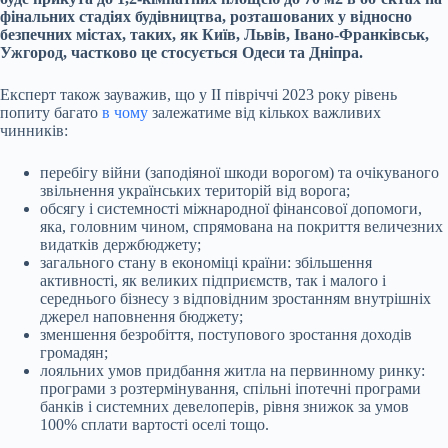
фінальних стадіях будівництва, розташованих у відносно
безпечних містах, таких, як Київ, Львів, Івано-Франківськ,
Ужгород, частково це стосується Одеси та Дніпра.
Експерт також зауважив, що у II півріччі 2023 року рівень
попиту багато
в чому
залежатиме від кількох важливих
чинників:
перебігу війни (заподіяної шкоди ворогом) та очікуваного
звільнення українських територій від ворога;
обсягу і системності міжнародної фінансової допомоги,
яка, головним чином, спрямована на покриття величезних
видатків держбюджету;
загального стану в економіці країни: збільшення
активності, як великих підприємств, так і малого і
середнього бізнесу з відповідним зростанням внутрішніх
джерел наповнення бюджету;
зменшення безробіття, поступового зростання доходів
громадян;
лояльних умов придбання житла на первинному ринку:
програми з розтермінування, спільні іпотечні програми
банків і системних девелоперів, рівня знижок за умов
100% сплати вартості оселі тощо.