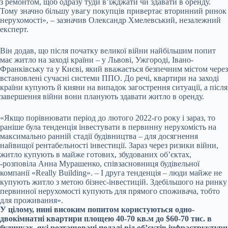
з ремонтом, щоб одразу туди в’їжджати чи здавати в оренду.
Тому значно більшу увагу покупців привертає вторинний ринок
нерухомості», – зазначив Олександр Хмелевський, незалежний
експерт.
Він додав, що після початку великої війни найбільшим попит
має житло на заході країни – у Львові, Ужгороді, Івано-
Франківську та у Києві, який вважається безпечним містом через
встановлені сучасні системи ППО. До речі, квартири на заході
країни купують й кияни на випадок загострення ситуації, а після
завершення війни вони планують здавати житло в оренду.
«Якщо порівнювати період до лютого 2022-го року і зараз, то
раніше була тенденція інвестувати в первинну нерухомість на
максимально ранній стадії будівництва – для досягнення
найвищої рентабельності інвестиції. Зараз через ризики війни,
житло купують в майже готових, збудованих об’єктах,
-розповіла Анна Мурашенко, співзасновниця будівельної
компанії «Really Building». – І друга тенденція – люди майже не
купують житло з метою бізнес-інвестицій. Здебільшого на ринку
первинної нерухомості купують для прямого споживача, тобто
для проживання».
У цілому, нині високим попитом користуються одно-
двокімнатні квартири площею 40-70 кв.м до $60-70 тис. в
будинках, які розташовані подалі від об’єктів інфраструктури