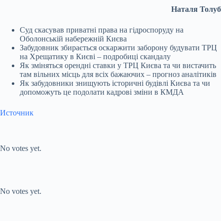
Наталя Толуб
Суд скасував приватні права на гідроспоруду на
Оболонській набережній Києва
Забудовник збирається оскаржити заборону будувати ТРЦ
на Хрещатику в Києві – подробиці скандалу
Як зміняться орендні ставки у ТРЦ Києва та чи вистачить
там вільних місць для всіх бажаючих – прогноз аналітиків
Як забудовники знищують історичні будівлі Києва та чи
допоможуть це подолати кадрові зміни в КМДА
Источник
Submit Rating
Rate this item:
No votes yet.
Submit Rating
Rate this item:
No votes yet.