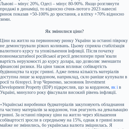
Львові – мінус 20%, Одесі – мінус 80-90%. Якщо розглянути
продажі в динаміці, то відносно січня-лютого 2023 навесні
ринок показав +50-100% до зростання, а влітку +70% відносно
зими.
Як змінилися ціни?
Ціни на житло на первинному ринку України за останні півроку
не демонстрували різких коливань. Цьому сприяла стабілізація
валютного курсу та уповільнення інфляції. Після початку
повномасштабної російської агресії девелопери прив’язали
вартість нерухомості до курсу долара, що дозволяє зменшити
фінансові ризики. На ціни також впливає собівартість
будівництва та курс гривні. Адже певна кількість матеріалів
доступна лише за кордоном, наприклад, скло раніше купували в
росії та білорусі. Ігор Черненко, засновник Investment
Development Property (IDP) підкреслив, що за кордоном,
як і
в
Україні, минулого року фіксували високий рівень інфляції.
«Українські виробники будматеріалів закуповують обладнання
та частину матеріалів за кордоном, тож реагують на девальвацію
гривні. За останні півроку ціни на житло через збільшення
собівартості зросли в середньому на 15%, однак в гривні вони
майже не змінились, бо українська валюта зміцнилась. Я