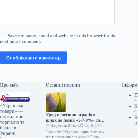
Save my name, email and website in this browser for the
next time I comment.
Опублікувати коментар
Про сайт
Останні новини
Інформ
П
С
«Українські
К
товари» —
С
Уряд полегшив аграріям
портал про
К
шлях до позик «5-7-9%» для
торгівлю та
и
весняних посівних робіт та
Владислав Шепель
Сер 8, 2026
бізнес в
виробничих завдань —
” data-title=”Уряд розширив програму
Україні:
КУРКУЛЬ
пільгових позик для аграріїв” data-