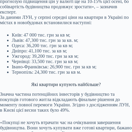
прогнозую підвищення цін у валюті ще на 10-15% цієї осені, бо
собівартість будівництва продовжує зростати», – зазначив
експерт.
За даними ЛУН, у серпні середні ціни на квартири в Україні по
містах в новобудовах встановилися наступні:
Київ: 47 000 тис. грн за кв м;
Львів: 47,300 тис. грн за за кв. м;
Одеса: 36,200 тис. грн за кв м;
Дніпро: 41,100 тис. за кв м;
Ужгород: 39,200 тис. грн за кв м;
Чернівці: 33,500 тис. грн за кв м;
Івано-Франківськ: 26,900 тис. грн за кв м;
Тернопіль: 24,300 тис. грн за кв м.
Які квартири купують найбільше?
Значна частина потенційних інвесторів у будівництво та
покупців готового житла відкладають фінальне рішення до
моменту повної перемоги України. Згідно з дослідженням ЛУН,
в Києві цієї весни таких було 49%.
«Покупці не хочуть втрачати час на очікування завершення
будівництва. Вони хочуть купувати вже готові квартири, бажано