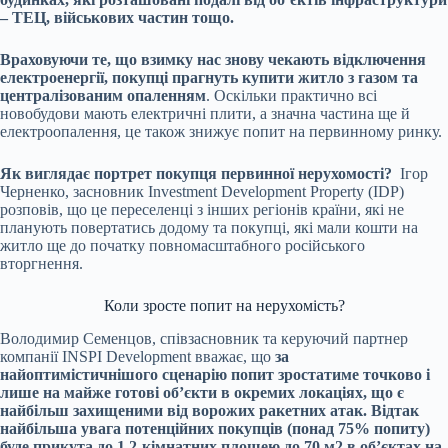
– ТЕЦ, військових частин тощо.
Враховуючи те, що взимку нас знову чекають відключення
електроенергії, покупці прагнуть купити житло з газом та
централізованим опаленням
. Оскільки практично всі
новобудови мають електричні плити, а значна частина ще й
електроопалення, це також знижує попит на первинному ринку.
Як виглядає портрет покупця первинної нерухомості?
Ігор
Черненко, засновник Investment Development Property (IDP)
розповів, що це переселенці з інших регіонів країни, які не
планують повертатись додому та покупці, які мали кошти на
житло ще до початку повномасштабного російського
вторгнення.
Коли зросте попит на нерухомість?
Володимир Семенцов, співзасновник та керуючий партнер
компанії INSPI Development вважає, що
за
найоптимістичнішого сценарію попит зростатиме точково і
лише на майже готові об’єкти в окремих локаціях, що є
найбільш захищеними від ворожих ракетних атак. Відтак
найбільша увага потенційних покупців (понад 75% попиту)
буде прикута до 1,2-кімнатних площею до 70 м2 в об’єктах на