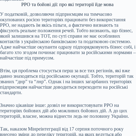
РРО та бойові дії: про які території йде мова
У податковій, дозволяючи підприємцям на тимчасово
окупованих росією територіях працювати без використання
РРО, не надають їм якісь пільги, а фактично визнають та
фіксують реальне положення речей. Тобто визнають, що бізнес,
який залишився на ТОТ, по суті справи не має особливих
контактів з українською банківською та податковою системою.
Адже найчастіше окупанти одразу підпорядковують бізнес собі, і
багато хто згодом починає працювати за російськими нормами –
найчастіше під примусом.
Втім, ця проблема стосується перш за все тих регіонів, які вже
давно знаходяться під російською окупації. Тобто, територій так
званих “днр” та “лнр”. Однак і на інших загарбаних територіях
підприємцям найчастіше доводиться переходити на російські
стандарти.
Значно цікавіше інше: дозвіл не використовувати РРО на
територіях бойових дій або можливих бойових дій. А до цих
територій, власне, можна віднести ледь не половину України.
Так, наказом Мінреінтеграції від 17 серпня поточного року
внесено зміни до переліку територій, на яких ведуться або