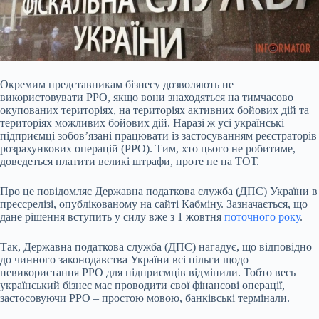
Окремим представникам бізнесу дозволяють не
використовувати РРО, якщо вони знаходяться на тимчасово
окупованих територіях, на територіях активних бойових дій та
територіях можливих бойових дій. Наразі ж усі українські
підприємці зобов’язані працювати із застосуванням реєстраторів
розрахункових операцій (РРО). Тим, хто цього не робитиме,
доведеться платити великі штрафи, проте не на ТОТ.
Про це повідомляє Державна податкова служба (ДПС) України в
прессрелізі, опублікованому на сайті Кабміну. Зазначається, що
дане рішення вступить у силу вже з 1 жовтня
поточного року
.
Так, Державна податкова служба (ДПС) нагадує, що відповідно
до чинного законодавства України всі пільги щодо
невикористання РРО для підприємців відмінили. Тобто весь
український бізнес має проводити свої фінансові операції,
застосовуючи РРО – простою мовою, банківські термінали.