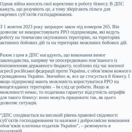
Однак війна вносить свої корективи в роботу бізнесу. В ДПС
кажуть, що розуміють це, а тому зберігають пільги для
окремих суб’єктів господарювання.
З 1 жовтня 2023 року запрацює закон під номером 265. Він
дозволяє не використовувати РРО підприємцям, які ведуть
роботу на тимчасово окупованих територіях, на територіях
активних бойових дій та на територіях можливих бойових дій.
Разом з цим в ДПС нагадують, що виконання вимог
законодавства, напряму чи опосередковано пов’язаного із
поповненням державного бюджету, особливо під час воєнної
агресії російської федерації проти України, є обов’язком кожного
громадянина України. Звичайно ж, все це стосується й бізнесу. І
якщо підприємці мають можливість користуватися РРО на
вищезгаданих територіях – їм слід це робити. Якщо ж
можливості немає, то податкова гарантує відсутність штрафів
для такого бізнесу: вони можуть працювати так, як цього
дозволяє ситуація.
“ДПС сподівається на високий рівень правової свідомості
суб’єктів господарювання та належне і добросовісне виконання
обов’язків платника податків України”, – резюмують в
податковій.