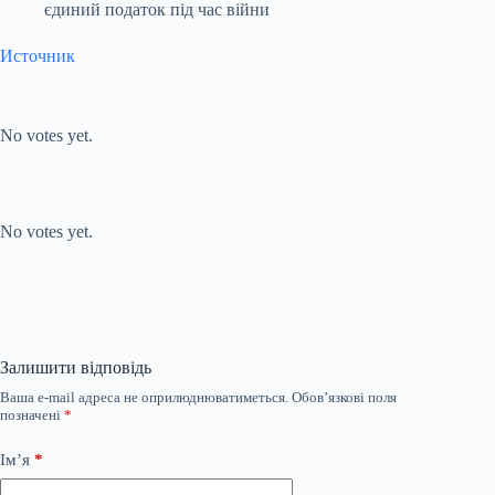
єдиний податок під час війни
Источник
Submit Rating
Rate this item:
No votes yet.
Submit Rating
Rate this item:
No votes yet.
Залишити відповідь
Ваша e-mail адреса не оприлюднюватиметься.
Обов’язкові поля
позначені
*
Ім’я
*