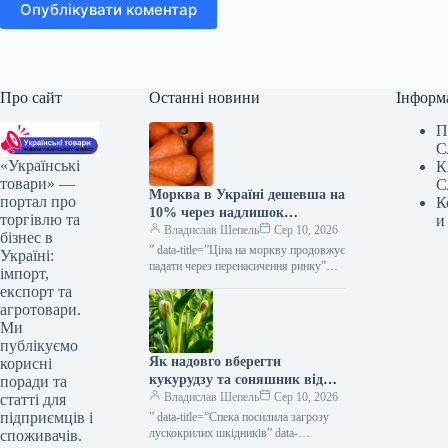
Опублікувати коментар
Про сайт
Останні новини
Інформ
П
С
«Українські
К
товари» —
С
Морква в Україні дешевша на
портал про
К
10% через надлишок
торгівлю та
и
постачання — КУРКУЛЬ
Владислав Шепель
Сер 10, 2026
бізнес в
” data-title=”Ціна на моркву продовжує
Україні:
падати через перенасичення ринку”
імпорт,
data-
експорт та
url=”https://kurkul.com/news/41876-
агротовари.
cherez-perenasichennya-rinku-
Ми
prodavjuye-znijuvatis-tsina-na-morkvu”>
публікуємо
Ціна на моркву продовжує падати
Як надовго вберегти
корисні
через перенасичення ринку 10
серпня…
кукурудзу та соняшник від
поради та
лускокрилих шкідників —
Владислав Шепель
Сер 10, 2026
статті для
КУРКУЛЬ
підприємців і
” data-title=”Спека посилила загрозу
лускокрилих шкідників” data-
споживачів.