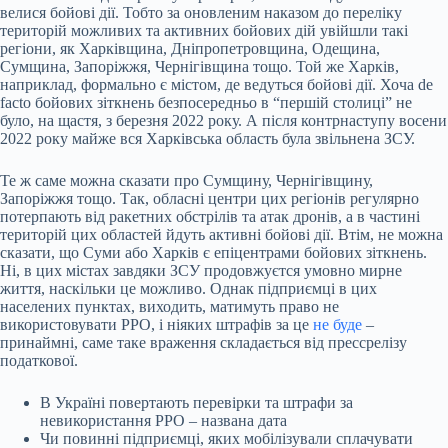
велися бойові дії. Тобто за оновленим наказом до переліку
територій можливих та активних бойових дій увійшли такі
регіони, як Харківщина, Дніпропетровщина, Одещина,
Сумщина, Запоріжжя, Чернігівщина тощо. Той же Харків,
наприклад, формально є містом, де ведуться бойові дії. Хоча de
facto бойових зіткнень безпосередньо в “першій столиці” не
було, на щастя, з березня 2022 року. А після контрнаступу восени
2022 року майже вся Харківська область була звільнена ЗСУ.
Те ж саме можна сказати про Сумщину, Чернігівщину,
Запоріжжя тощо. Так, обласні центри цих регіонів регулярно
потерпають від ракетних обстрілів та атак дронів, а в частині
територій цих областей йдуть активні бойові дії. Втім, не можна
сказати, що Суми або Харків є епіцентрами бойових зіткнень.
Ні, в цих містах завдяки ЗСУ продовжуєтся умовно мирне
життя, наскільки це можливо. Однак підприємці в цих
населених пунктах, виходить, матимуть право не
використовувати РРО, і ніяких штрафів за це
не буде
–
принаймні, саме таке враження складається від прессрелізу
податкової.
В Україні повертають перевірки та штрафи за
невикористання РРО – названа дата
Чи повинні підприємці, яких мобілізували сплачувати