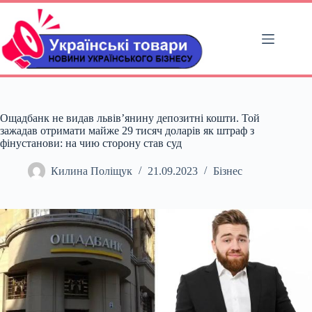
Перейти
до
вмісту
Ощадбанк не видав львів’янину депозитні кошти. Той
зажадав отримати майже 29 тисяч доларів як штраф з
фінустанови: на чию сторону став суд
Килина Поліщук
21.09.2023
Бізнес