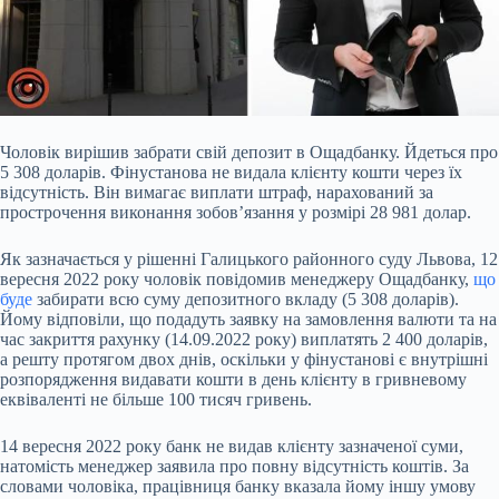
Чоловік вирішив забрати свій депозит в Ощадбанку. Йдеться про
5 308 доларів. Фінустанова не видала клієнту кошти через їх
відсутність. Він вимагає виплати штраф,
нарахований за
прострочення виконання зобов’язання у розмірі 28 981 долар.
Як зазначається у рішенні Галицького районного суду Львова, 12
вересня 2022 року чоловік повідомив менеджеру Ощадбанку,
що
буде
забирати всю суму депозитного вкладу (5 308 доларів).
Йому відповіли, що подадуть заявку на замовлення валюти та на
час закриття рахунку (14.09.2022 року) виплатять 2 400 доларів,
а решту протягом двох днів, оскільки у фінустанові є внутрішні
розпорядження видавати кошти в день клієнту в гривневому
еквіваленті не більше 100 тисяч гривень.
14 вересня 2022 року банк не видав клієнту зазначеної суми,
натомість менеджер заявила про повну відсутність коштів. За
словами чоловіка, працівниця банку вказала йому іншу умову