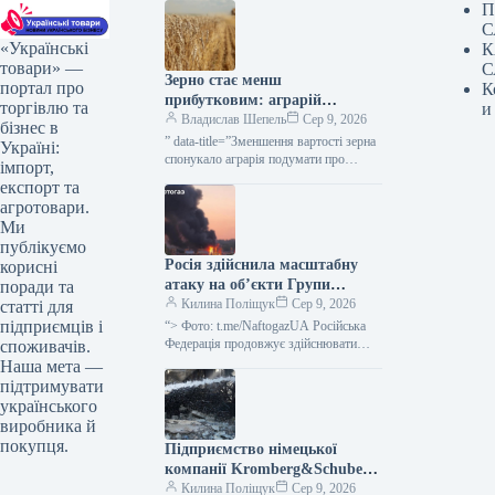
П
С
«Українські
К
товари» —
С
Зерно стає менш
портал про
К
прибутковим: аграрій
торгівлю та
и
подумує про жито як
Владислав Шепель
Сер 9, 2026
бізнес в
альтернативу — KURKUL
” data-title=”Зменшення вартості зерна
Україні:
спонукало аграрія подумати про
імпорт,
перехід з пшениці на жито” data-
експорт та
url=”https://kurkul.com/news/41856-
агротовари.
cherez-padinnya-tsin-na-zerno-fermer-
Ми
zadumavsya-pro-zaminu-pshenitsi-
публікуємо
jitom”> Через зниження вартості зерна
Росія здійснила масштабну
корисні
аграрій замислився…
атаку на об’єкти Групи
поради та
“Нафтогаз” по всій Україні
Килина Поліщук
Сер 9, 2026
статті для
підприємців і
“> Фото: t.me/NaftogazUA Російська
Федерація продовжує здійснювати
споживачів.
масштабні атаки на різноманітні
Наша мета —
підприємства, що належать до Групи
підтримувати
“Нафтогаз”: протягом останніх
українського
трьох…
виробника й
покупця.
Підприємство німецької
компанії Kromberg&Schubert
на Житомирщині припинило
Килина Поліщук
Сер 9, 2026