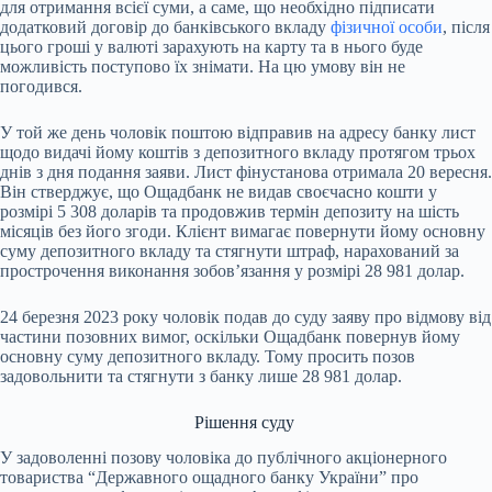
для отримання всієї суми, а саме, що необхідно підписати
додатковий договір до банківського вкладу
фізичної особи
, після
цього гроші у валюті зарахують на карту та в нього буде
можливість поступово їх знімати. На цю умову він не
погодився.
У той же день чоловік поштою відправив на адресу банку лист
щодо видачі йому коштів з депозитного вкладу протягом трьох
днів з дня подання заяви. Лист фінустанова отримала 20 вересня.
Він стверджує, що Ощадбанк не видав своєчасно кошти у
розмірі 5 308 доларів та продовжив термін депозиту на шість
місяців без його згоди. Клієнт вимагає повернути йому основну
суму депозитного вкладу та стягнути штраф, нарахований за
прострочення виконання зобов’язання у розмірі 28 981 долар.
24 березня 2023 року чоловік подав до суду заяву про відмову від
частини позовних вимог, оскільки Ощадбанк повернув йому
основну суму депозитного вкладу. Тому просить позов
задовольнити та стягнути з банку лише 28 981 долар.
Рішення суду
У задоволенні позову чоловіка до публічного акціонерного
товариства “Державного ощадного банку України” про