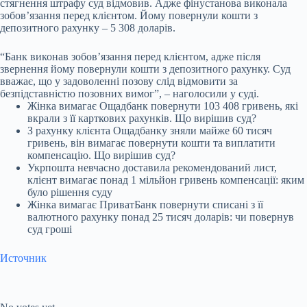
стягнення штрафу суд відмовив. Адже фінустанова виконала
зобов’язання перед клієнтом. Йому повернули кошти з
депозитного рахунку – 5 308 доларів.
“Банк виконав зобов’язання перед клієнтом, адже після
звернення йому повернули кошти з депозитного рахунку. Суд
вважає, що у задоволенні позову слід відмовити за
безпідставністю позовних вимог”, – наголосили у суді.
Жінка вимагає Ощадбанк повернути 103 408 гривень, які
вкрали з її карткових рахунків. Що вирішив суд?
З рахунку клієнта Ощадбанку зняли майже 60 тисяч
гривень, він вимагає повернути кошти та виплатити
компенсацію. Що вирішив суд?
Укрпошта невчасно доставила рекомендований лист,
клієнт вимагає понад 1 мільйон гривень компенсації: яким
було рішення суду
Жінка вимагає ПриватБанк повернути списані з її
валютного рахунку понад 25 тисяч доларів: чи повернув
суд гроші
Источник
Submit Rating
Rate this item: