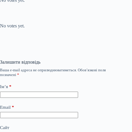
No votes yet.
Submit Rating
Rate this item:
No votes yet.
Залишити відповідь
Ваша e-mail адреса не оприлюднюватиметься.
Обов’язкові поля
позначені
*
Ім’я
*
Email
*
Сайт