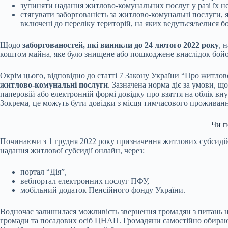
зупиняти надання житлово-комунальних послуг у разі їх не
стягувати заборгованість за житлово-комунальні послуги, я
включені до переліку територій, на яких ведуться/велися б
Щодо
заборгованостей, які виникли до 24 лютого 2022 року
, 
коштом майна, яке було знищене або пошкоджене внаслідок бойо
Окрім цього, відповідно до статті 7 Закону України “Про житло
житлово-комунальні послуги
. Зазначена норма діє за умови, 
паперовій або електронній формі довідку про взяття на облік вн
Зокрема, це можуть бути довідки з місця тимчасового проживання
Чи п
Починаючи з 1 грудня 2022 року призначення житлових субсидій
надання житлової субсидії онлайн, через:
портал “Дія”,
вебпортал електронних послуг ПФУ,
мобільний додаток Пенсійного фонду України.
Водночас залишилася можливість звернення громадян з питань н
громади та посадових осіб ЦНАП. Громадяни самостійно обирают