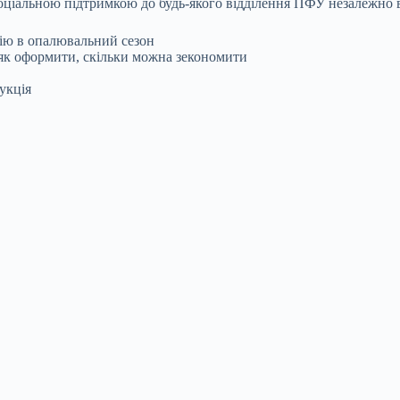
оціальною підтримкою до будь-якого відділення ПФУ незалежно 
гію в опалювальний сезон
 як оформити, скільки можна зекономити
укція