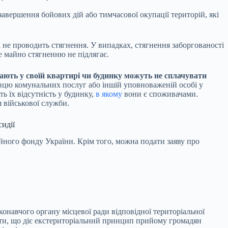
завершення бойових дій або тимчасової окупації територій, які
і не проводить стягнення. У випадках, стягнення заборгованості
е майно стягненню не підлягає.
вають у своїй квартирі чи будинку можуть не сплачувати
авцю комунальних послуг або іншій уповноваженій особі у
ь їх відсутність у будинку,
в якому
вони є споживачами.
 військової служби.
сидії
ного фонду України. Крім того, можна подати заяву про
навчого органу місцевої ради відповідної територіальної
ити, що діє екстериторіальний принцип прийому громадян