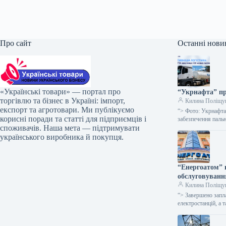
Про сайт
Останні нови
«Українські товари» — портал про
“Укрнафта” пр
торгівлю та бізнес в Україні: імпорт,
Килина Поліщу
експорт та агротовари. Ми публікуємо
“> Фото: Укрнафта
корисні поради та статті для підприємців і
забезпечення паль
споживачів. Наша мета — підтримувати
українського виробника й покупця.
“Енергоатом” 
обслуговуванн
Килина Поліщу
“> Завершено запл
електростанцій, а