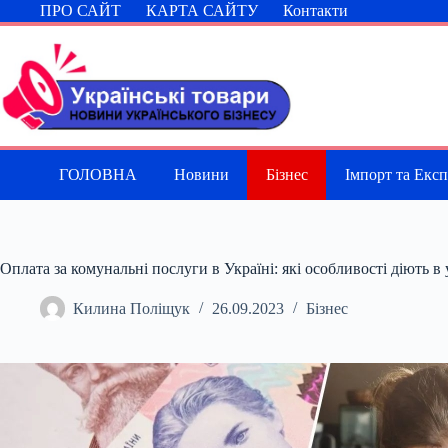
Перейти
ПРО САЙТ
КАРТА САЙТУ
Контакти
до
вмісту
ГОЛОВНА
Новини
Бізнес
Імпорт та Екс
Оплата за комунальні послуги в Україні: які особливості діють в
Килина Поліщук
26.09.2023
Бізнес