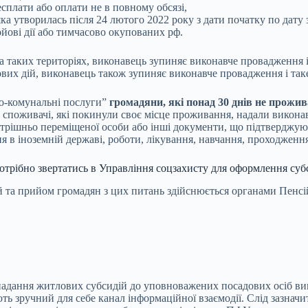
сплати або оплати не в повному обсязі,
ка утворилась після 24 лютого 2022 року з дати початку по дату 
ойові дії або тимчасово окупованих рф.
на таких територіях, виконавець зупиняє виконавче провадження 
вих дій, виконавець також зупиняє виконавче провадження і так
во-комунальні послуги”
громадяни, які понад 30 днів не прожи
що споживачі, які покинули своє місце проживання, надали викон
утрішньо переміщеної особи або інші документи, що підтверджуют
 в іноземній державі, роботи, лікування, навчання, проходження
отрібно звертатись в Управління соцзахисту для оформлення суб
 та прийом громадян з цих питань здійснюється органами Пенсій
адання житлових субсидій до уповноважених посадових осіб вико
ь зручний для себе канал інформаційної взаємодії. Слід зазнач