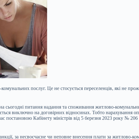
-комунальних послуг. Це не стосується переселенців, які не про
 на сьогодні питання надання та споживання житлово-комунальн
ється виключно на договірних відносинах. Тобто нарахування оп
час постановою Кабінету міністрів від 5 березня 2023 року № 20
анкції, за несвоєчасне чи неповне внесення плати за житлово-ко