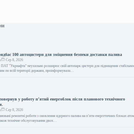
ни
идбає 100 автоцистерн для зміцнення безпеки доставки палива
к
Сер 8, 2026
 ПАТ "Укрнафта" неухильно розширює свій автопарк цистерн для підвищення стабільнос
ним по всій території держави, проінформувала…
повернув у роботу п’ятий енергоблок після планового технічного
я.
к
Сер 8, 2026
ановані ремонтні роботи з оновлення ядерного палива на п’яти енергетичних блоках ато
 також технічне обслуговування двох…