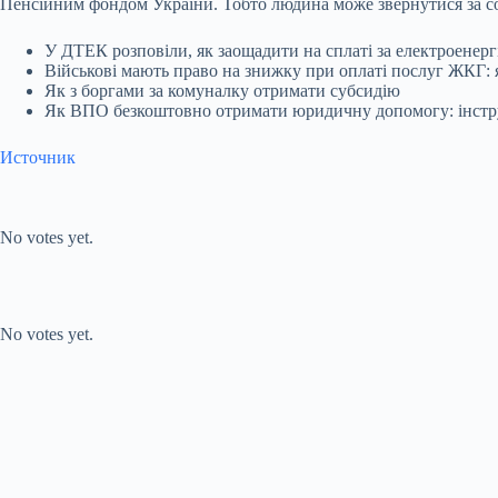
Пенсійним фондом України. Тобто людина може звернутися за с
У ДТЕК розповіли, як заощадити на сплаті за електроенер
Військові мають право на знижку при оплаті послуг ЖКГ:
Як з боргами за комуналку отримати субсидію
Як ВПО безкоштовно отримати юридичну допомогу: інстр
Источник
Submit Rating
Rate this item:
No votes yet.
Submit Rating
Rate this item:
No votes yet.