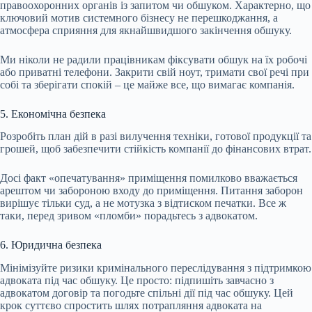
правоохоронних органів із запитом чи обшуком. Характерно, що
ключовий мотив системного бізнесу не перешкоджання, а
атмосфера сприяння для якнайшвидшого закінчення обшуку.
Ми ніколи не радили працівникам фіксувати обшук на їх робочі
або приватні телефони. Закрити свій ноут, тримати свої речі при
собі та зберігати спокій – це майже все, що вимагає компанія.
5. Економічна безпека
Розробіть план дій в разі вилучення техніки, готової продукції та
грошей, щоб забезпечити стійкість компанії до фінансових втрат.
Досі факт «опечатування» приміщення помилково вважається
арештом чи забороною входу до приміщення. Питання заборон
вирішує тільки суд, а не мотузка з відтиском печатки. Все ж
таки, перед зривом «пломби» порадьтесь з адвокатом.
6. Юридична безпека
Мінімізуйте ризики кримінального переслідування з підтримкою
адвоката під час обшуку. Це просто: підпишіть завчасно з
адвокатом договір та погодьте спільні дії під час обшуку. Цей
крок суттєво спростить шлях потрапляння адвоката на