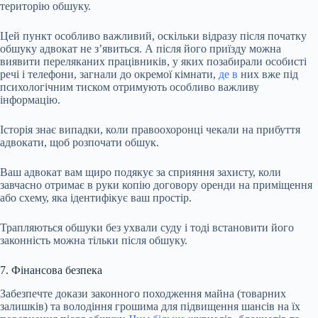
територію обшуку.
Цей пункт особливо важливий, оскільки відразу після початку
обшуку адвокат не з’явиться. А після його приїзду можна
виявити переляканих працівників, у яких позабирали особисті
речі і телефони, загнали до окремої кімнати,
де в
них вже під
психологічним тиском отримують особливо важливу
інформацію.
Історія знає випадки, коли правоохоронці чекали на прибуття
адвокати, щоб розпочати обшук.
Ваш адвокат вам щиро подякує за сприяння захисту, коли
завчасно отримає в руки копію договору оренди на приміщення
або схему, яка ідентифікує ваш простір.
Трапляються обшуки без ухвали суду і тоді встановити його
законність можна тільки після обшуку.
7. Фінансова безпека
Забезпечте докази законного походження майна (товарних
залишків) та володіння грошима для підвищення шансів на їх