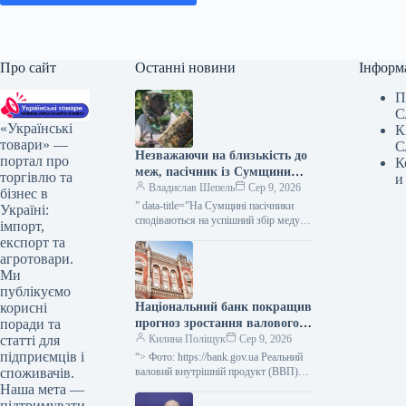
Про сайт
Останні новини
Інформ
П
С
«Українські
К
товари» —
С
Незважаючи на близькість до
портал про
К
меж, пасічник із Сумщини
торгівлю та
и
вважає область придатною
Владислав Шепель
Сер 9, 2026
бізнес в
для бджільництва —
” data-title=”На Сумщині пасічники
Україні:
КУРКУЛЬ
сподіваються на успішний збір меду”
імпорт,
data-
експорт та
url=”https://kurkul.com/news/41861-na-
агротовари.
sumschini-pasichniki-rozrahovuyut-na-
Ми
vdaliy-medozbir”> На Сумщині
публікуємо
пасічники сподіваються на успішний
Національний банк покращив
корисні
збір меду 9 серпня…
прогноз зростання валового
поради та
внутрішнього продукту
Килина Поліщук
Сер 9, 2026
статті для
України на третій квартал
підприємців і
“> Фото: https://bank.gov.ua Реальний
2026 року до 2,1%, а на
валовий внутрішній продукт (ВВП)
споживачів.
України в третьому кварталі
четвертий квартал 2026 року
Наша мета —
збільшиться на 2,1%, у четвертому –
– до 4,2%.
підтримувати