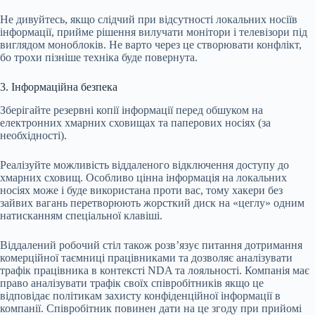
Не дивуйтесь, якщо слідчий при відсутності локальних носіїв
інформації, прийме рішення вилучати монітори і телевізори під
виглядом моноблоків. Не варто через це створювати конфлікт,
бо трохи пізніше техніка буде повернута.
3. Інформаційна безпека
Зберігайте резервні копії інформації перед обшуком на
електронних хмарних сховищах та паперових носіях (за
необхідності).
Реалізуйте можливість віддаленого відключення доступу до
хмарних сховищ. Особливо цінна інформація на локальних
носіях може і буде використана проти вас, тому хакери без
зайвих вагань перетворюють жорсткий диск на «цеглу» одним
натисканням спеціальної клавіші.
Віддалений робочий стіл також розвʼязує питання дотримання
комерційної таємниці працівниками та дозволяє аналізувати
трафік працівника в контексті NDA та лояльності. Компанія має
право аналізувати трафік своїх співробітників якщо це
відповідає політикам захисту конфіденційної інформації в
компанії. Співробітник повинен дати на це згоду при прийомі