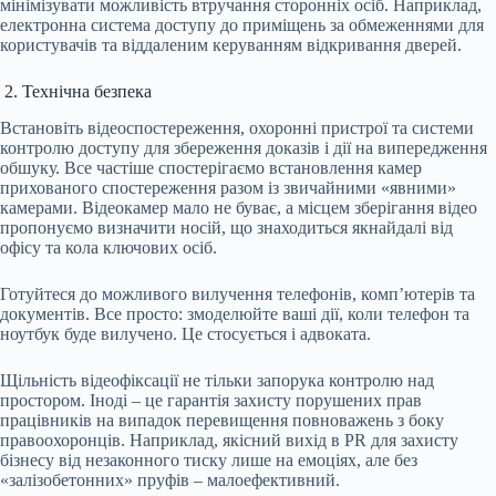
мінімізувати можливість втручання сторонніх осіб. Наприклад,
електронна система доступу до приміщень за обмеженнями для
користувачів та віддаленим керуванням відкривання дверей.
2. Технічна безпека
Встановіть відеоспостереження, охоронні пристрої та системи
контролю доступу для збереження доказів і дії на випередження
обшуку. Все частіше спостерігаємо встановлення камер
прихованого спостереження разом із звичайними «явними»
камерами. Відеокамер мало не буває, а місцем зберігання відео
пропонуємо визначити носій, що знаходиться якнайдалі від
офісу та кола ключових осіб.
Готуйтеся до можливого вилучення телефонів, комп’ютерів та
документів. Все просто: змоделюйте ваші дії, коли телефон та
ноутбук буде вилучено. Це стосується і адвоката.
Щільність відеофіксації не тільки запорука контролю над
простором. Іноді – це гарантія захисту порушених прав
працівників на випадок перевищення повноважень з боку
правоохоронців. Наприклад, якісний вихід в PR для захисту
бізнесу від незаконного тиску лише на емоціях, але без
«залізобетонних» пруфів – малоефективний.