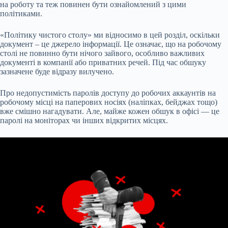
на роботу та теж повинен бути ознайомлений з цими
політиками.
«Політику чистого столу» ми відносимо в цей розділ, оскільки
документ – це джерело інформації. Це означає, що на робочому
столі не повинно бути нічого зайвого, особливо важливих
документі в компанії або приватних речей. Під час обшуку
зазначене буде відразу вилучено.
Про недопустимість паролів доступу до робочих аккаунтів на
робочому місці на паперових носіях (наліпках, бейджах тощо)
вже смішно нагадувати. Але, майже кожен обшук в офісі — це
паролі на моніторах чи інших відкритих місцях.