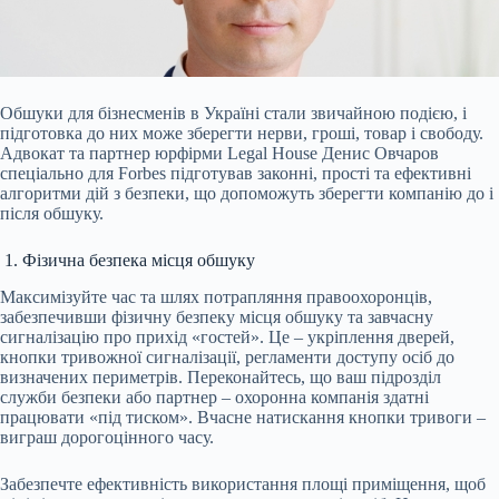
Обшуки для бізнесменів в Україні стали звичайною подією, і
підготовка до них може зберегти нерви, гроші, товар і свободу.
Адвокат та партнер юрфірми Legal House Денис
Овчаров
спеціально для Forbes підготував законні, прості та ефективні
алгоритми дій з безпеки, що допоможуть зберегти компанію до і
після обшуку.
1. Фізична безпека місця обшуку
Максимізуйте час та шлях потрапляння правоохоронців,
забезпечивши фізичну безпеку місця обшуку та завчасну
сигналізацію про прихід «гостей». Це – укріплення дверей,
кнопки тривожної сигналізації, регламенти доступу осіб до
визначених периметрів. Переконайтесь, що ваш підрозділ
служби безпеки або партнер – охоронна компанія здатні
працювати «під тиском». Вчасне натискання кнопки тривоги –
виграш дорогоцінного часу.
Забезпечте ефективність використання площі приміщення, щоб