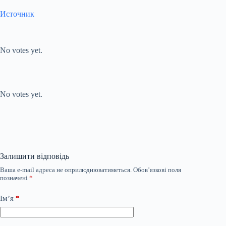
Источник
Submit Rating
Rate this item:
No votes yet.
Submit Rating
Rate this item:
No votes yet.
Залишити відповідь
Ваша e-mail адреса не оприлюднюватиметься.
Обов’язкові поля
позначені
*
Ім’я
*