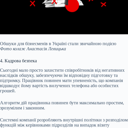
Обшуки для бізнесменів в Україні стали звичайною подією
Фото колаж Анастасія Левицька
4. Кадрова безпека
Сьогодні мало просто захистити співробітників від негативних
наслідків обшуку, забезпечуючи їм відповідну підготовку та
підтримку. Працівник повинен мати упевненість, що компанія
відшкодує йому вартість вилучених телефона або особистих
грошей.
Алгоритм дій працівника повинен бути максимально простим,
зрозумілим і законним.
Системні компанії розробляють внутрішні політики з розподілом
функцій між керівниками підрозділів на випадок візиту