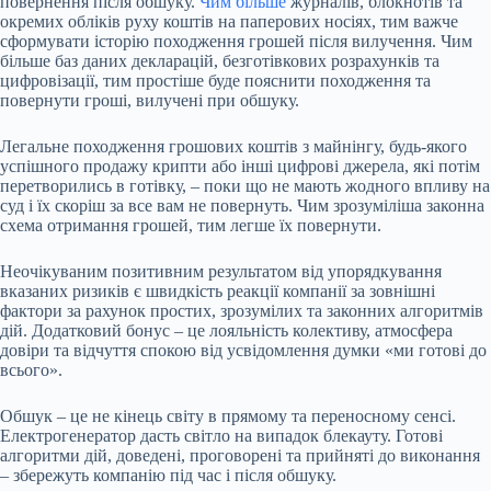
повернення після обшуку.
Чим більше
журналів, блокнотів та
окремих обліків руху коштів на паперових носіях, тим важче
сформувати історію походження грошей після вилучення. Чим
більше баз даних декларацій, безготівкових розрахунків та
цифровізації, тим простіше буде пояснити походження та
повернути гроші, вилучені при обшуку.
Легальне походження грошових коштів з майнінгу, будь-якого
успішного продажу крипти або інші цифрові джерела, які потім
перетворились в готівку, – поки що не мають жодного впливу на
суд і їх скоріш за все вам не повернуть. Чим зрозуміліша законна
схема отримання грошей, тим легше їх повернути.
Неочікуваним позитивним результатом від упорядкування
вказаних ризиків є швидкість реакції компанії за зовнішні
фактори за рахунок простих, зрозумілих та законних алгоритмів
дій. Додатковий бонус – це лояльність колективу, атмосфера
довіри та відчуття спокою від усвідомлення думки «ми готові до
всього».
Обшук – це не кінець світу в прямому та переносному сенсі.
Електрогенератор дасть світло на випадок блекауту. Готові
алгоритми дій, доведені, проговорені та прийняті до виконання
– збережуть компанію під час і після обшуку.