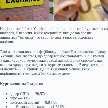
Національний банк України встановив оновлений курс валют на
вівторок, 5 вересня. Якщо
американський долар все ще
лишається “на місці”, то європейська валюта продовжує
падіння.
Такі дані з’явилися на офіційному порталі Національного банку
України. Зазначається, що долар все ще становить 36,57 гривні.
Таким курс утримують вже доволі давно. Однак європейська
валюта продовжує падати за курсом: станом на 5 вересня євро
становить 39,50 гривні. Це на 12 копійок менше, якщо
порівнювати з минулим банківським днем.
Курс валют на 5 вересня:
долар США — 36,57;
євро — 39,50;
польський злотий — 8,8445;
швейцарський франк — 41,3812;