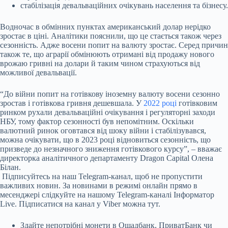
стабілізація девальваційних очікувань населення та бізнесу.
Водночас в обмінних пунктах американський долар нерідко
зростає в ціні. Аналітики пояснили, що це стається також через
сезонність. Адже восени попит на валюту зростає. Серед причин
також те, що аграрії обмінюють отримані від продажу нового
врожаю гривні на долари й таким чином страхуються від
можливої девальвації.
“До війни попит на готівкову іноземну валюту восени сезонно
зростав і готівкова гривня дешевшала. У
2022 році
готівковим
ринком рухали девальваційні очікування і регуляторні заходи
НБУ, тому фактор сезонності був непомітним. Оскільки
валютний ринок оговтався від шоку війни і стабілізувався,
можна очікувати, що в 2023 році відновиться сезонність, що
призведе до незначного зниження готівкового курсу”, – вважає
директорка аналітичного департаменту Dragon Capital Олена
Білан.
Підписуйтесь на наш Telegram-канал, щоб не пропустити
важливих новин. За новинами в режимі онлайн прямо в
месенджері слідкуйте на нашому Telegram-каналі Інформатор
Live. Підписатися на канал у Viber можна тут.
Здайте непотрібні монети в Ощадбанк, ПриватБанк чи