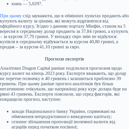
юань — 5,0297.
При цьому
слід зауважити, що в обмінних пунктах продають або
купують валюту за цінами, які можуть відрізнятися від
офіційного курсу. Згідно з даними порталу Мінфін, станом на 5
вересня в середньому долар продають за 37,84 гривні, а купують
– за курсом 37,70 гривні. У випадку євро змін не відбулося:
купівля в середньому відбувається за курсом 40,80 гривні, а
продаж – за курсом 41,10 гривні за євро.
Прогнози експертів
Аналітики Dragon Capital раніше поділилися прогнозом щодо
курсу валют на кінець 2023 року. Експерти вважають, що долар
не перетне позначку в 40 гривень і залишиться приблизно 39
гривень. При цьому раніше прогноз аналітиків був більш
негативним: очікували, що наприкінці року курс долара буде на
рівні 43 гривень. Експерти пояснили, що серед факторів, які
покращили прогноз, наступне:
заходи Національного банку України, спрямовані на
обмеження непродуктивного виведенню капіталу;
сезонне збільшення пропозиції іноземної валюти від
аграріїв перед початком посівної;