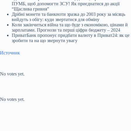
ПУМБ, щоб допомогти ЗСУ! Як приєднатися до акції
“Щаслива гривня”
Дрібні монети та банкноти зразка до 2003 року за місяць
вийдуть з обігу: куди звертатися для обміну
Коли закінчиться війна та що буде з економікою, цінами й
зарплатами. Прогнози та перші ціфри бюджету – 2024
ПриватБанк пропонує придбати валюту в Приват24: як це
зробити та на що звернути увагу
Источник
Submit Rating
Rate this item:
No votes yet.
Submit Rating
Rate this item:
No votes yet.