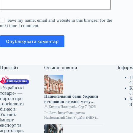
Save my name, email and website in this browser for the
next time I comment.
Опублікувати коментар
Про сайт
Останні новини
Інформ
П
С
«Українські
К
товари» —
С
Національний банк України
портал про
К
встановив верхню межу
торгівлю та
и
відсоткової ставки за
Килина Поліщук
Сер 7, 2026
бізнес в
тримісячними депозитними
“> Фото: https://bank.gov.ua
Україні:
сертифікатами, яка не
Національний банк України (НБУ)
імпорт,
визначив максимальний відсоток за
перевищує облікову ставку
експорт та
тримісячними обмеженими
плюс 3,5 процентних пункти.
агротовари.
депозитними сертифікатами, який