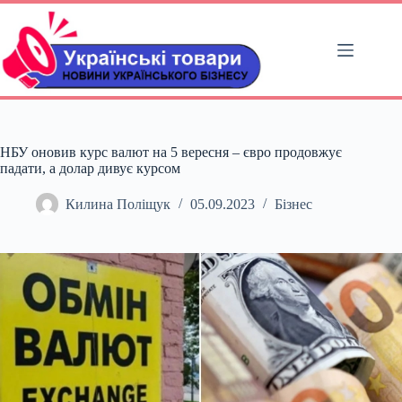
Перейти
до
вмісту
НБУ оновив курс валют на 5 вересня – євро продовжує
падати, а долар дивує курсом
Килина Поліщук
05.09.2023
Бізнес