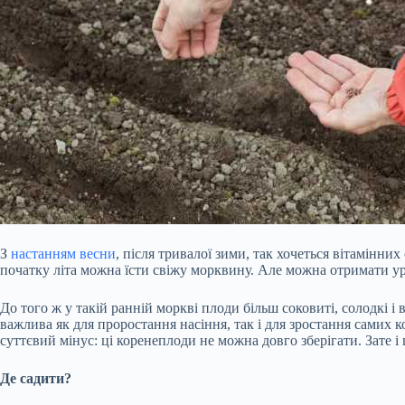
З
настанням весни
, після тривалої зими, так хочеться вітамінних
початку літа можна їсти свіжу морквину. Але можна отримати ур
До того ж у такій ранній моркві плоди більш соковиті, солодкі і
важлива як для проростання насіння, так і для зростання самих 
суттєвий мінус: ці коренеплоди не можна довго зберігати. Зате і
Де садити?