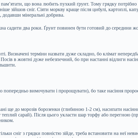
пам’ятати, що вона любить пухкий ґрунт. Тому грядку потрібно р
іше зійшов сніг. Сіяти моркву краще після цибулі, картоплі, капус
ю, додавши мінеральні добрива.
ожна садити два роки. Ґрунт повинен бути готовий до середини ж
ті. Визначені терміни назвати дуже складно, бо клімат непередб
 Посів в жовтні дуже небезпечний, бо при настанні відлиги насі
ільшити.
о попередньо вимочувати і пророщувати), бо таке насіння пророс
ні ще до морозів борозенки (глибиною 1-2 см), насипати насіння
 у теплий сарай). Після цього укласти шар торфу або перегною (п
пником.
тільки сніг з грядки повністю зійде, треба встановити на неї нев