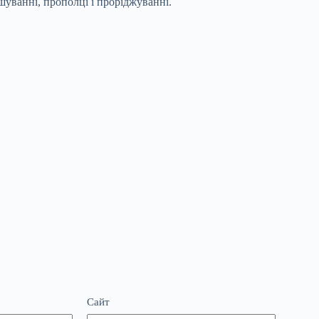
уванні, прополці і проріджуванні.
Сайт