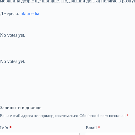
морквина дозріє ще швидше. Подальший догляд полягає в розпуш
Джерело:
ukr.media
Submit Rating
Rate this item:
No votes yet.
Submit Rating
Rate this item:
No votes yet.
Залишити відповідь
Ваша e-mail адреса не оприлюднюватиметься.
Обов’язкові поля позначені
*
Ім’я
*
Email
*