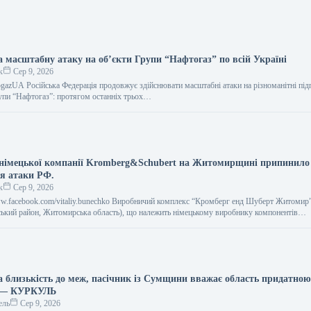
а масштабну атаку на об’єкти Групи “Нафтогаз” по всій Україні
к
Сер 9, 2026
togazUA Російська Федерація продовжує здійснювати масштабні атаки на різноманітні під
упи “Нафтогаз”: протягом останніх трьох…
німецької компанії Kromberg&Schubert на Житомирщині припинило
ля атаки РФ.
к
Сер 9, 2026
www.facebook.com/vitaliy.bunechko Виробничий комплекс “Кромберг енд Шуберт Житомир”
ький район, Житомирська область), що належить німецькому виробнику компонентів…
 близькість до меж, пасічник із Сумщини вважає область придатною
а — КУРКУЛЬ
ель
Сер 9, 2026