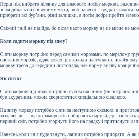
Перш ніж вибрати ділянку для зимового посіву моркви, важливо 
знаходилась на сонячному місці, щоб навесні з грядки якомога ран
прибрати всі бур’яни, різні залишки, а потім добре пройти земл
Свіжий гній не підійде, бо після нього моркву на це місце не м
Коли садити моркву під зиму?
Сіяти моркву потрібно перед самими морозами, по мерзлому ґрун
настання морозів, адже кожен рік холоди наступають по-різному.
моркву треба до середини листопада, але норму висіву краще зб
Як сіяти?
Сіяти моркву під зиму потрібно сухим насінням (не потрібно йог
був акуратним, можна скористатися спеціальною сівалкою.
На зиму моркву потрібно сіяти за наступною схемою: в приготова
заздалегідь — ще до заморозків набирають пару відер і заносять
перший сніг, потрібно згорнути його на грядку і притиснути ла
Навесні, коли сніг буде танути, лапник потрібно прибрати. А як 