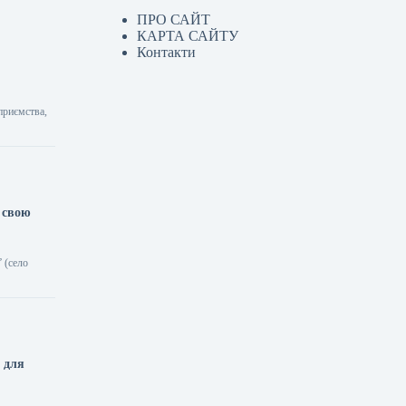
ПРО САЙТ
КАРТА САЙТУ
Контакти
приємства,
 свою
 (село
 для