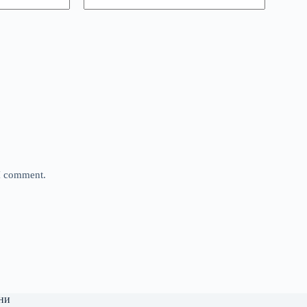
 I comment.
ни