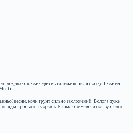
ни дозрівають вже через вісім тижнів після посіву. І вже на
Media.
а ранньої весни, коли ґрунт сильно зволожений. Волога
дуже
 і швидке зростання моркви. У такого зимового посіву є один