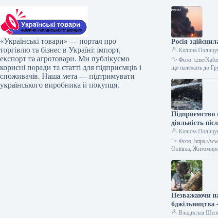
«Українські товари» — портал про
Росія здійснил
торгівлю та бізнес в Україні: імпорт,
Килина Поліщу
експорт та агротовари. Ми публікуємо
“> Фото: t.me/Naf
корисні поради та статті для підприємців і
що належать до Гр
споживачів. Наша мета — підтримувати
українського виробника й покупця.
Підприємство 
діяльність піс
Килина Поліщу
“> Фото: https://
Оліївка, Житомирс
Незважаючи на
бджільництв
Владислав Шеп