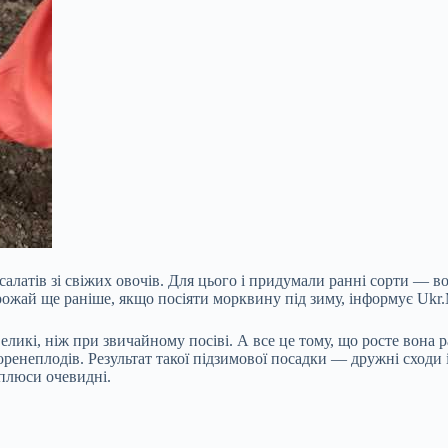
 салатів зі свіжих овочів. Для цього і придумали ранні сорти — во
ожай ще раніше, якщо посіяти морквину під зиму, інформує Ukr.
 великі, ніж при звичайному посіві. А все це тому, що росте вон
коренеплодів. Результат такої підзимової посадки — дружні сходи
 плюси очевидні.