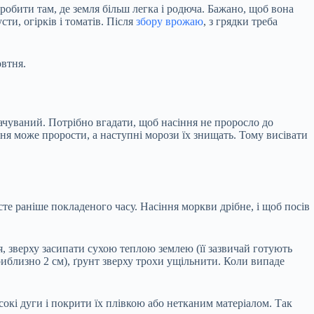
обити там, де земля більш легка і родюча. Бажано, щоб вона
ти, огірків і томатів. Після
збору врожаю
, з грядки треба
овтня.
ачуваний. Потрібно вгадати, щоб насіння не проросло до
ння може прорости, а наступні морози їх знищать. Тому висівати
те раніше покладеного часу. Насіння моркви дрібне, і щоб посів
, зверху засипати сухою теплою землею (її зазвичай готують
риблизно 2 см), ґрунт зверху трохи ущільнити. Коли випаде
исокі дуги і покрити їх плівкою або нетканим матеріалом. Так