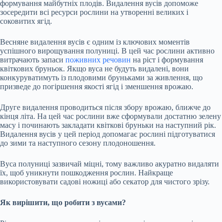
формування майбутніх плодів.
Видалення вусів допоможе
зосередити всі ресурси рослини на утворенні великих і
соковитих ягід.
Весняне видалення вусів є одним із ключових моментів
успішного вирощування полуниці. В цей час рослини активно
витрачають запаси
поживних речовин
на ріст і формування
квіткових бруньок. Якщо вуса не будуть видалені, вони
конкуруватимуть із плодовими бруньками за живлення, що
призведе до погіршення якості ягід і зменшення врожаю.
Друге видалення проводиться після збору врожаю, ближче до
кінця літа. На цей час рослини вже сформували достатню зелену
масу і починають закладати квіткові бруньки на наступний рік.
Видалення вусів у цей період допомагає рослині підготуватися
до зими та наступного сезону плодоношення.
Вуса полуниці зазвичай міцні, тому важливо акуратно видаляти
їх, щоб уникнути пошкодження рослин. Найкраще
використовувати садові ножиці або секатор для чистого зрізу.
Як вирішити, що робити з вусами?