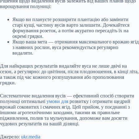
Рішення щодо видалення вусів залежить від ваших планів щодо
вирощування полуниці:
Якщо ви плануєте розширити плантацію або замінити
старі кущі, частину вусів варто залишити. Дочекайтеся
формування розеток, а потім акуратно пересадіть їх на
окремі грядки.
Якщо ваша мета — отримання максимального врожаю ягід
з наявних рослин, вуса рекомендується регулярно
видаляти.
Для найкращих результатів видаляйте вуса не лише двічі на
сезон, а регулярно: до цвітіння, після плодоношення, в кінці літа,
а також під час кожного розпушування або прополювання
грядки.
Систематичне видалення вусів — ефективний спосіб створити
полуниці оптимальні
умови для
розвитку і отримати щедрий
врожай соковитих і смачних ягід. Цей прийом, у поєднанні з
іншими агротехнічними заходами, такими як правильне
підживлення, полив та мульчування, допоможе вам досягти
чудових результатів на вашій ділянці.
Джерело:
ukr.media