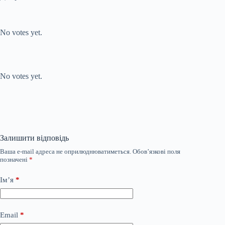
Submit Rating
Rate this item:
No votes yet.
Submit Rating
Rate this item:
No votes yet.
Залишити відповідь
Ваша e-mail адреса не оприлюднюватиметься.
Обов’язкові поля
позначені
*
Ім’я
*
Email
*