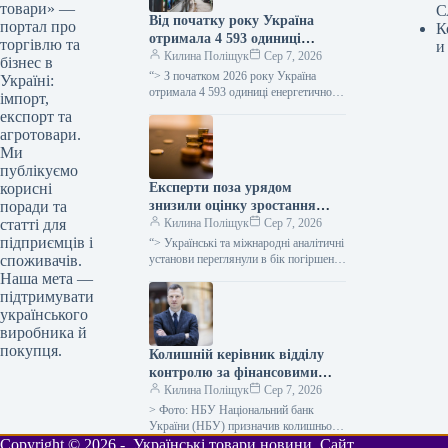
товари» —
С
Від початку року Україна
портал про
К
отримала 4 593 одиниці
торгівлю та
и
енергетичного обладнання, ще
Килина Поліщук
Сер 7, 2026
бізнес в
1 206 очікується.
“> З початком 2026 року Україна
Україні:
отримала 4 593 одиниці енергетичного
імпорт,
устаткування, включаючи генератори,
експорт та
трансформатори, блочно-модульні
агротовари.
котельні (БМК), когенераційні
Ми
установки…
публікуємо
Експерти поза урядом
корисні
знизили оцінку зростання
поради та
української економіки на 2026
Килина Поліщук
Сер 7, 2026
статті для
рік з 2,4% до 1,1% через
підприємців і
“> Українські та міжнародні аналітичні
затяжну війну.
установи переглянули в бік погіршення
споживачів.
прогноз щодо збільшення реального
Наша мета —
валового внутрішнього продукту
підтримувати
(ВВП) України у…
українського
виробника й
покупця.
Колишній керівник відділу
контролю за фінансовими
установами, що не є банками,
Килина Поліщук
Сер 7, 2026
Суханов став головою
> Фото: НБУ Національний банк
департаменту стратегії НБУ.
України (НБУ) призначив колишнього
керівника департаменту нагляду за
Copyright © 2026 - Українські товари новини. Сайт