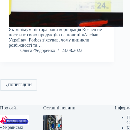
Як мінімум півтора роки корпорація Roshen не
постачає свою продукцію на полиці «Auchan
Україна». Forbes зʼясував, чому виникли
розбіжності та…
Ольга Федоренко
23.08.2023
ПОПЕРЕДНІЙ
Про сайт
Останні новини
Інформ
П
С
«Українські
К