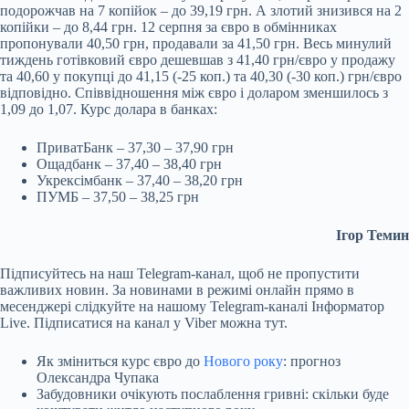
подорожчав на 7 копійок – до 39,19 грн. А злотий знизився на 2
копійки – до 8,44 грн. 12 серпня за євро в обмінниках
пропонували 40,50 грн, продавали за 41,50 грн. Весь минулий
тиждень готівковий євро дешевшав з 41,40 грн/євро у продажу
та 40,60 у покупці до 41,15 (-25 коп.) та 40,30 (-30 коп.) грн/євро
відповідно. Співвідношення між євро і доларом зменшилось з
1,09 до 1,07. Курс долара в банках:
ПриватБанк – 37,30 – 37,90 грн
Ощадбанк – 37,40 – 38,40 грн
Укрексімбанк – 37,40 – 38,20 грн
ПУМБ – 37,50 – 38,25 грн
Ігор Темин
Підписуйтесь на наш Telegram-канал, щоб не пропустити
важливих новин. За новинами в режимі онлайн прямо в
месенджері слідкуйте на нашому Telegram-каналі Інформатор
Live. Підписатися на канал у Viber можна тут.
Як зміниться курс євро до
Нового року
: прогноз
Олександра Чупака
Забудовники очікують послаблення гривні: скільки буде