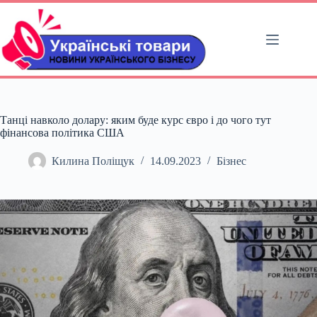
Перейти
до
вмісту
Танці навколо долару: яким буде курс євро і до чого тут
фінансова політика США
Килина Поліщук
14.09.2023
Бізнес