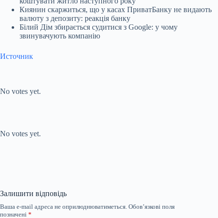
коштувати житло наступного року
Киянин скаржиться, що у касах ПриватБанку не видають
валюту з депозиту: реакція банку
Білий Дім збирається судитися з Google: у чому
звинувачують компанію
Источник
Submit Rating
Rate this item:
No votes yet.
Submit Rating
Rate this item:
No votes yet.
Залишити відповідь
Ваша e-mail адреса не оприлюднюватиметься.
Обов’язкові поля
позначені
*