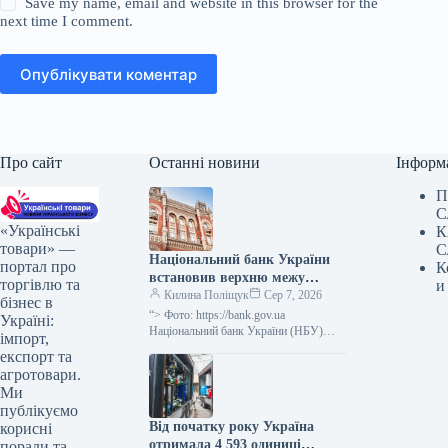
Save my name, email and website in this browser for the
next time I comment.
Опублікувати коментар
Про сайт
Останні новини
Інформ
П
С
«Українські
К
товари» —
С
Національний банк України
портал про
К
встановив верхню межу
торгівлю та
и
відсоткової ставки за
Килина Поліщук
Сер 7, 2026
бізнес в
тримісячними депозитними
“> Фото: https://bank.gov.ua
Україні:
сертифікатами, яка не
Національний банк України (НБУ)
імпорт,
визначив максимальний відсоток за
перевищує облікову ставку
експорт та
тримісячними обмеженими
плюс 3,5 процентних пункти.
агротовари.
депозитними сертифікатами, який
Ми
дорівнює обліковій ставці плюс…
публікуємо
Від початку року Україна
корисні
отримала 4 593 одиниці
поради та