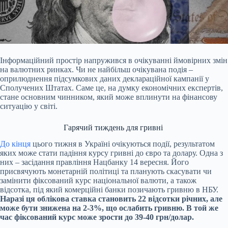
Інформаційний простір напружився в очікуванні ймовірних змін
на валютних ринках. Чи не
найбільш очікувана подія –
оприлюднення підсумкових даних деклараційної кампанії у
Сполучених Штатах. Саме це, на думку економічних експертів,
стане основним чинником, який може вплинути на фінансову
ситуацію у світі.
Гарячий тиждень для гривні
До кінця
цього тижня в Україні очікуються події, результатом
яких може стати падіння курсу гривні до євро та долару. Одна з
них – засідання правління Нацбанку 14 вересня. Його
присвячують монетарній політиці та планують скасувати чи
замінити фіксований курс національної валюти, а також
відсотка, під який комерційні банки позичають гривню в НБУ.
Наразі ця облікова ставка становить 22 відсотки річних, але
може бути знижена на 2-3%, що ослабить гривню. В той же
час фіксований курс може зрости до 39-40 грн/долар.