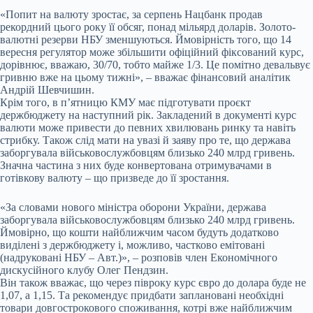
«Попит на валюту зростає, за серпень Нацбанк продав
рекордний цього року її обсяг, понад мільярд доларів. Золото-
валютні резерви НБУ зменшуються. Ймовірність того, що 14
вересня регулятор може збільшити офіційний фіксований курс,
дорівнює, вважаю, 30/70, тобто майже 1/3. Це помітно девальвує
гривню вже на цьому тижні», – вважає фінансовий аналітик
Андрій Шевчишин.
Крім того, в п’ятницю КМУ має підготувати проєкт
держбюджету на наступний рік. Закладений в документі курс
валюти може привести до певних хвилювань ринку та навіть
стрибку. Також слід мати на увазі й заяву про те, що держава
заборгувала військовослужбовцям близько 240 млрд гривень.
Значна частина з них буде конвертована отримувачами в
готівкову валюту – що призведе до її зростання.
«За словами нового міністра оборони України, держава
заборгувала військовослужбовцям близько 240 млрд гривень.
Ймовірно, що кошти найближчим часом будуть додатково
виділені з держбюджету і, можливо, частково емітовані
(надруковані НБУ – Авт.)», – розповів член Економічного
дискусійного клубу Олег Пендзин.
Він також вважає, що через півроку курс євро до долара буде не
1,07, а 1,15. Та рекомендує придбати заплановані необхідні
товари довгострокового споживання, котрі вже найближчим