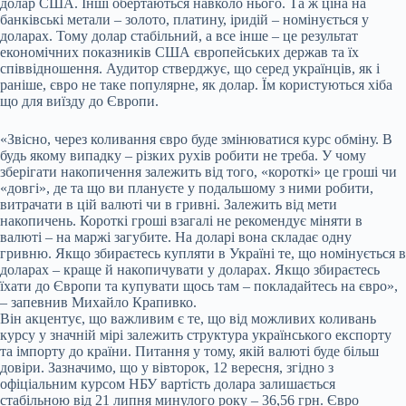
долар США. Інші обертаються навколо нього. Та ж ціна на
банківські метали – золото, платину, іридій – номінується у
доларах. Тому долар стабільний, а все інше – це результат
економічних показників США європейських держав та їх
співвідношення. Аудитор стверджує, що серед українців, як і
раніше, євро не таке популярне, як долар. Їм користуються хіба
що для виїзду до Європи.
«Звісно, через коливання євро буде змінюватися курс обміну. В
будь якому випадку – різких рухів робити не треба. У чому
зберігати накопичення залежить від того, «короткі» це гроші чи
«довгі», де та що ви плануєте у подальшому з ними робити,
витрачати в цій валюті чи в гривні. Залежить від мети
накопичень. Короткі гроші взагалі не рекомендує міняти в
валюті – на маржі загубите. На доларі вона складає одну
гривню. Якщо збираєтесь купляти в Україні те, що номінується в
доларах – краще й накопичувати у доларах. Якщо збираєтесь
їхати до Європи та купувати щось там – покладайтесь на євро»,
– запевнив Михайло Крапивко.
Він акцентує, що важливим є те, що від можливих коливань
курсу у значній мірі залежить структура українського експорту
та імпорту до країни. Питання у тому, якій валюті буде більш
довіри. Зазначимо, що у вівторок, 12 вересня, згідно з
офіціальним курсом НБУ вартість долара залишається
стабільною від 21 липня минулого року – 36,56 грн. Євро