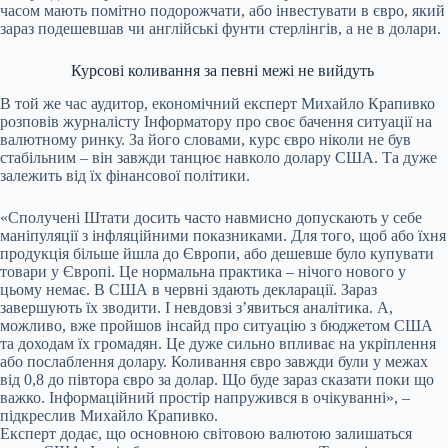
часом мають помітно подорожчати, або інвестувати в євро, який
зараз подешевшав чи англійські фунти стерлінгів, а не в долари.
Курсові коливання за певні межі не вийдуть
В той же час аудитор, економічний експерт Михайло Крапивко
розповів журналісту Інформатору про своє бачення ситуації на
валютному ринку. За його словами, курс євро ніколи не був
стабільним – він завжди танцює навколо долару США. Та дуже
залежить від їх фінансової політики.
«Сполучені Штати досить часто навмисно допускають у себе
маніпуляції з інфляційними показниками. Для того, щоб або їхня
продукція більше йшла до Європи, або дешевше було купувати
товари у Європі. Це нормальна практика – нічого нового у
цьому немає. В США в червні здають декларації. Зараз
завершують їх зводити. І невдовзі з’явиться аналітика. А,
можливо, вже пройшов інсайд про ситуацію з бюджетом США
та доходам їх громадян. Це дуже сильно впливає на укріплення
або послаблення долару. Коливання євро завжди були у межах
від 0,8 до півтора євро за долар. Що буде зараз сказати поки що
важко. Інформаційний простір напружився в очікуванні», –
підкреслив Михайло Крапивко.
Експерт додає, що основною світовою валютою залишаться