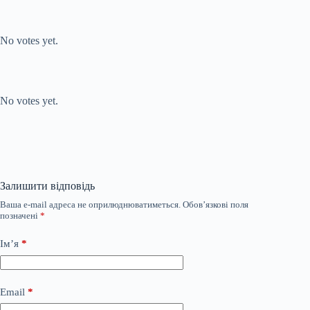
Submit Rating
Rate this item:
No votes yet.
Submit Rating
Rate this item:
No votes yet.
Залишити відповідь
Ваша e-mail адреса не оприлюднюватиметься.
Обов’язкові поля
позначені
*
Ім’я
*
Email
*