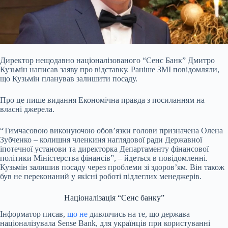
Директор нещодавно націоналізованого “Сенс Банк” Дмитро
Кузьмін написав заяву про
відставку. Раніше ЗМІ повідомляли,
що Кузьмін планував залишити посаду.
Про це пише видання Економічна правда з посиланням на
власні джерела.
“Тимчасовою виконуючою обов’язки голови призначена Олена
Зубченко – колишня членкиня наглядової ради Державної
іпотечної установи та директорка Департаменту фінансової
політики Міністерства фінансів”, – йдеться в повідомленні.
Кузьмін залишив посаду через проблеми зі здоров’ям. Він також
був не переконаний у якісні роботі підлеглих менеджерів.
Націоналізація “Сенс банку”
Інформатор писав,
що не
дивлячись на те, що держава
націоналізувала Sense Bank, для українців при користуванні