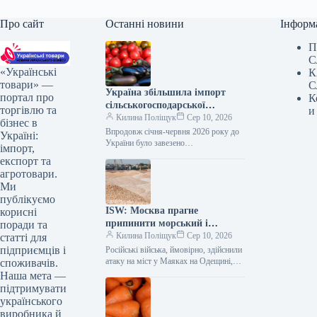
Про сайт
Останні новини
Інформ
П
С
«Українські
К
товари» —
С
Україна збільшила імпорт
портал про
К
сільськогосподарської
торгівлю та
и
продукції на 8% – ІАЕ
Килина Поліщук
Сер 10, 2026
бізнес в
Впродовж січня-червня 2026 року до
Україні:
України було завезено
імпорт,
сільськогосподарську продукцію на
експорт та
суму 4,704 млрд доларів США, що на
агротовари.
8% перевищує…
Ми
публікуємо
ISW: Москва прагне
корисні
припинити морський і
поради та
сухопутний експорт України.
Килина Поліщук
Сер 10, 2026
статті для
підприємців і
Російські війська, ймовірно, здійснили
атаку на міст у Маяках на Одещині,
споживачів.
щоб перешкодити експорту
Наша мета —
українського зерна та іншої продукції
підтримувати
через…
українського
виробника й