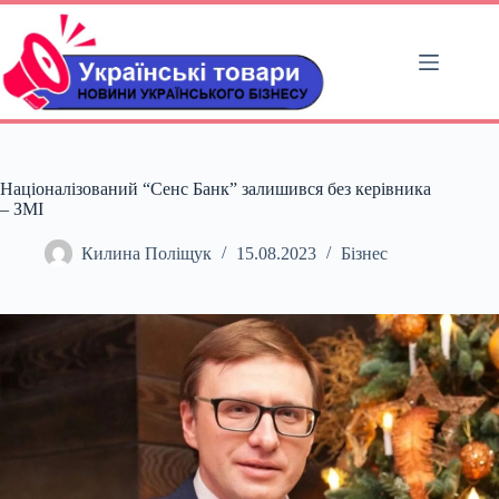
Перейти
до
вмісту
Націоналізований “Сенс Банк” залишився без керівника
– ЗМІ
Килина Поліщук
15.08.2023
Бізнес