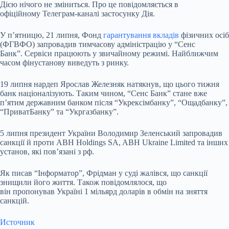
Дією нічого не зміниться. Про це повідомляється в
офіційному Телеграм-каналі застосунку Дія.
У п’ятницю, 21 липня, Фонд
гарантування вкладів
фізичних осіб
(ФГВФО) запровадив тимчасову адміністрацію у “Сенс
Банк”. Сервіси працюють у звичайному режимі. Найближчим
часом фінустанову виведуть з ринку.
19 липня нардеп Ярослав Железняк натякнув, що цього тижня
банк націоналізують. Таким чином, “Сенс Банк” стане вже
п’ятим державним банком після “Укрексімбанку”, “Ощадбанку”,
“ПриватБанку” та “Укргазбанку”.
5 липня президент України Володимир Зеленський запровадив
санкції й проти ABH Holdings SA, ABH Ukraine Limited та інших
установ, які пов’язані з рф.
Як писав “Інформатор”, Фрідман у суді жалівся, що санкції
знищили його життя. Також повідомлялося, що
він пропонував Україні 1 мільярд доларів в обмін на зняття
санкцій.
Источник